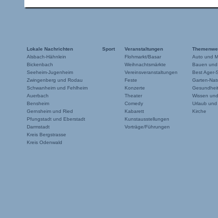
Lokale Nachrichten
Sport
Veranstaltungen
Themenwe
Alsbach-Hähnlein
Flohmarkt/Basar
Auto und M
Bickenbach
Weihnachtsmärkte
Bauen und
Seeheim-Jugenheim
Vereinsveranstaltungen
Best Ager-
Zwingenberg und Rodau
Feste
Garten-Natu
Schwanheim und Fehlheim
Konzerte
Gesundheit
Auerbach
Theater
Wissen un
Bensheim
Comedy
Urlaub und
Gernsheim und Ried
Kabarett
Kirche
Pfungstadt und Eberstadt
Kunstausstellungen
Darmstadt
Vorträge/Führungen
Kreis Bergstrasse
Kreis Odenwald