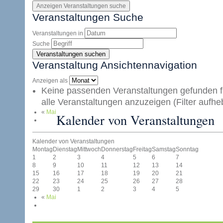
Anzeigen Veranstaltungen suche
Veranstaltungen Suche
Veranstaltungen in
Suche
Veranstaltung Ansichtennavigation
Anzeigen als
Keine passenden Veranstaltungen gefunden fü
alle Veranstaltungen anzuzeigen (Filter aufhe
«
Mai
Kalender von Veranstaltungen
Kalender von Veranstaltungen
Montag
Dienstag
Mittwoch
Donnerstag
Freitag
Samstag
Sonntag
1
2
3
4
5
6
7
8
9
10
11
12
13
14
15
16
17
18
19
20
21
22
23
24
25
26
27
28
29
30
1
2
3
4
5
«
Mai