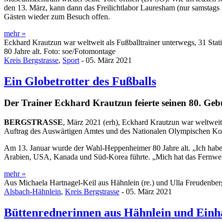
den 13. März, kann dann das Freilichtlabor Lauresham (nur samstag
Gästen wieder zum Besuch offen.
mehr »
Eckhard Krautzun war weltweit als Fußballtrainer unterwegs, 31 Stat
80 Jahre alt. Foto: soe/Fotomontage
Kreis Bergstrasse
,
Sport
- 05. März 2021
Ein Globetrotter des Fußballs
Der Trainer Eckhard Krautzun feierte seinen 80. Ge
BERGSTRASSE
, März 2021 (erh), Eckhard Krautzun war weltweit a
Auftrag des Auswärtigen Amtes und des Nationalen Olympischen K
Am 13. Januar wurde der Wahl-Heppenheimer 80 Jahre alt. „Ich habe F
Arabien, USA, Kanada und Süd-Korea führte. „Mich hat das Fernweh g
mehr »
Aus Michaela Hartnagel-Keil aus Hähnlein (re.) und Ulla Freudenberg
Alsbach-Hähnlein
,
Kreis Bergstrasse
- 05. März 2021
Büttenrednerinnen aus Hähnlein und Ein