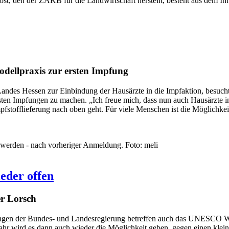
t, den der ZAKB für die Landwirtschaft herstellt, besteht aus dem In
dellpraxis zur ersten Impfung
 Landes Hessen zur Einbindung der Hausärzte in die Impfaktion, besuc
sten Impfungen zu machen. „Ich freue mich, dass nun auch Hausärzte i
mpfstofflieferung nach oben geht. Für viele Menschen ist die Möglichke
 werden - nach vorheriger Anmeldung. Foto: meli
eder offen
r Lorsch
ngen der Bundes- und Landesregierung betreffen auch das UNESCO Wel
hr wird es dann auch wieder die Möglichkeit geben, gegen einen klein