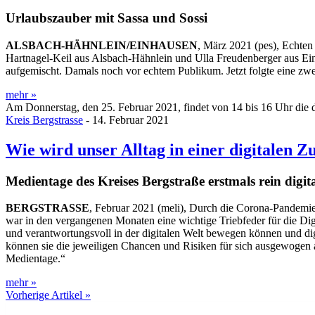
Urlaubszauber mit Sassa und Sossi
ALSBACH-HÄHNLEIN/EINHAUSEN
, März 2021 (pes), Echten
Hartnagel-Keil aus Alsbach-Hähnlein und Ulla Freudenberger aus Ein
aufgemischt. Damals noch vor echtem Publikum. Jetzt folgte eine zw
mehr »
Am Donnerstag, den 25. Februar 2021, findet von 14 bis 16 Uhr die di
Kreis Bergstrasse
- 14. Februar 2021
Wie wird unser Alltag in einer digitalen Z
Medientage des Kreises Bergstraße erstmals rein digit
BERGSTRASSE
, Februar 2021 (meli), Durch die Corona-Pandemie ha
war in den vergangenen Monaten eine wichtige Triebfeder für die Digi
und verantwortungsvoll in der digitalen Welt bewegen können und dig
können sie die jeweiligen Chancen und Risiken für sich ausgewogen a
Medientage.“
mehr »
Vorherige Artikel »