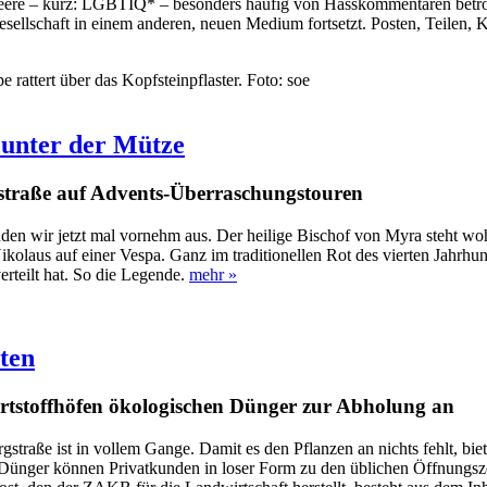
Queere – kurz: LGBTIQ* – besonders häufig von Hasskommentaren betrof
sellschaft in einem anderen, neuen Medium fortsetzt. Posten, Teilen, 
rattert über das Kopfsteinpflaster. Foto: soe
 unter der Mütze
gstraße auf Advents-Überraschungstouren
den wir jetzt mal vornehm aus. Der heilige Bischof von Myra steht w
kolaus auf einer Vespa. Ganz im traditionellen Rot des vierten Jahrhun
erteilt hat. So die Legende.
mehr »
ten
rtstoffhöfen ökologischen Dünger zur Abholung an
ergstraße ist in vollem Gange. Damit es den Pflanzen an nichts fehlt, 
ünger können Privatkunden in loser Form zu den üblichen Öffnungszei