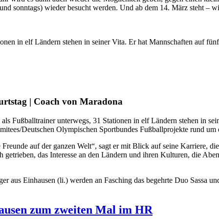
s und sonntags) wieder besucht werden. Und ab dem 14. März steht – 
ionen in elf Ländern stehen in seiner Vita. Er hat Mannschaften auf f
burtstag | Coach von Maradona
ls Fußballtrainer unterwegs, 31 Stationen in elf Ländern stehen in sein
omitees/Deutschen Olympischen Sportbundes Fußballprojekte rund u
reunde auf der ganzen Welt“, sagt er mit Blick auf seine Karriere, di
etrieben, das Interesse an den Ländern und ihren Kulturen, die Abent
er aus Einhausen (li.) werden an Fasching das begehrte Duo Sassa und
hausen zum zweiten Mal im HR