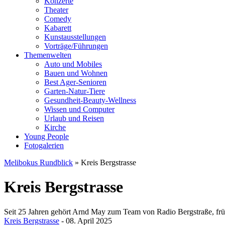
Konzerte
Theater
Comedy
Kabarett
Kunstausstellungen
Vorträge/Führungen
Themenwelten
Auto und Mobiles
Bauen und Wohnen
Best Ager-Senioren
Garten-Natur-Tiere
Gesundheit-Beauty-Wellness
Wissen und Computer
Urlaub und Reisen
Kirche
Young People
Fotogalerien
Melibokus Rundblick
» Kreis Bergstrasse
Kreis Bergstrasse
Seit 25 Jahren gehört Arnd May zum Team von Radio Bergstraße, frü
Kreis Bergstrasse
- 08. April 2025