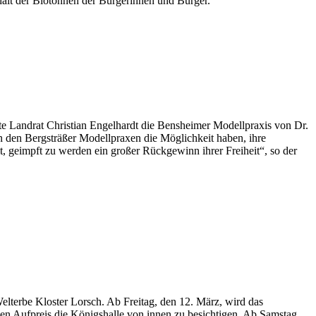
halt der Biotonnen der Bürgerinnen und Bürger.
hte Landrat Christian Engelhardt die Bensheimer Modellpraxis von Dr.
n den Bergsträßer Modellpraxen die Möglichkeit haben, ihre
it, geimpft zu werden ein großer Rückgewinn ihrer Freiheit“, so der
terbe Kloster Lorsch. Ab Freitag, den 12. März, wird das
en Aufpreis die Königshalle von innen zu besichtigen. Ab Samstag,