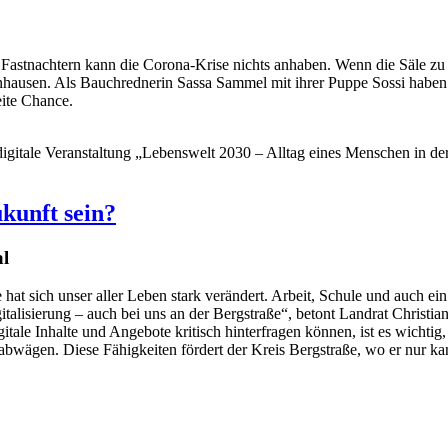
 Fastnachtern kann die Corona-Krise nichts anhaben. Wenn die Säle zu
hausen. Als Bauchrednerin Sassa Sammel mit ihrer Puppe Sossi haben s
eite Chance.
gitale Veranstaltung „Lebenswelt 2030 – Alltag eines Menschen in der 
ukunft sein?
al
t sich unser aller Leben stark verändert. Arbeit, Schule und auch ein g
talisierung – auch bei uns an der Bergstraße“, betont Landrat Christi
itale Inhalte und Angebote kritisch hinterfragen können, ist es wicht
bwägen. Diese Fähigkeiten fördert der Kreis Bergstraße, wo er nur kan