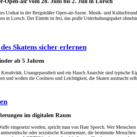
-Open-air vom 28. Juni bis 2. Juli in Lorsch
echtes Unikat in der Bergsträßer Open-air-Szene. Musik- und Kulturfreu
in Lorsch. Der Eintritt ist frei, das pralle Unterhaltungspaket ohneh
des Skatens sicher erlernen
inder ab 5 Jahren
tät, Kreativität, Unangepasstheit und ein Hauch Anarchie sind typische
en und wollen die Coolness und Leichtigkeit, die Skaten ausmacht selb
den
ußerungen im digitalen Raum
affe eingesetzt werden, spricht man von Hate Speech. Wer Menschen ve
he, antisemitische oder sexistische Kommentare, die bestimmte Mensche