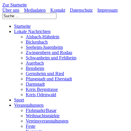
Zur Startseite
Über uns
Mediadaten
Kontakt
Datenschutz
Impressum
Startseite
Lokale Nachrichten
Alsbach-Hähnlein
Bickenbach
Seeheim-Jugenheim
Zwingenberg und Rodau
Schwanheim und Fehlheim
Auerbach
Bensheim
Gernsheim und Ried
Pfungstadt und Eberstadt
Darmstadt
Kreis Bergstrasse
Kreis Odenwald
Sport
Veranstaltungen
Flohmarkt/Basar
Weihnachtsmärkte
Vereinsveranstaltungen
Feste