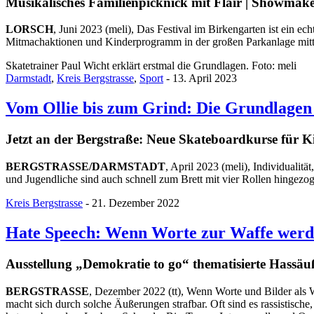
Musikalisches Familienpicknick mit Flair | Showmaker
LORSCH
, Juni 2023 (meli), Das Festival im Birkengarten ist ein 
Mitmachaktionen und Kinderprogramm in der großen Parkanlage mitten 
Skatetrainer Paul Wicht erklärt erstmal die Grundlagen. Foto: meli
Darmstadt
,
Kreis Bergstrasse
,
Sport
- 13. April 2023
Vom Ollie bis zum Grind: Die Grundlagen 
Jetzt an der Bergstraße: Neue Skateboardkurse für K
BERGSTRASSE/DARMSTADT
, April 2023 (meli), Individuali
und Jugendliche sind auch schnell zum Brett mit vier Rollen hingezog
Kreis Bergstrasse
- 21. Dezember 2022
Hate Speech: Wenn Worte zur Waffe wer
Ausstellung „Demokratie to go“ thematisierte Hassä
BERGSTRASSE
, Dezember 2022 (tt), Wenn Worte und Bilder als W
macht sich durch solche Äußerungen strafbar. Oft sind es rassistisc