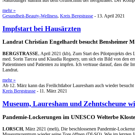
Naturdünger stammt aus dem Grünschnitt der Bergsträßer. Der Kompos
mehr »
Gesundheit-Beauty-Wellness
,
Kreis Bergstrasse
- 13. April 2021
Impfstart bei Hausärzten
Landrat Christian Engelhardt besucht Bensheimer Mo
BERGSTRASSE
, April 2021
(kb), Zum Start des Pilotprojekts des
med. Sorin Tarcea und Klaudia Regnery, um sich ein Bild von den er
Patientinnen und Patienten zu impfen. Ich vertraue darauf, dass die I
Landrat.
mehr »
Ab 12. März kann das Freilichtlabor Lauresham auch wieder besucht
Kreis Bergstrasse
- 11. März 2021
Museum, Lauresham und Zehntscheune wi
Pandemie-Lockerungen im UNESCO Welterbe Kloste
LORSCH
, März 2021 (meli), Die beschlossenen Pandemie-Lockeru
Museumszentrum wieder seine Tore öffnen (DI-SO). Wie im letzten Ja