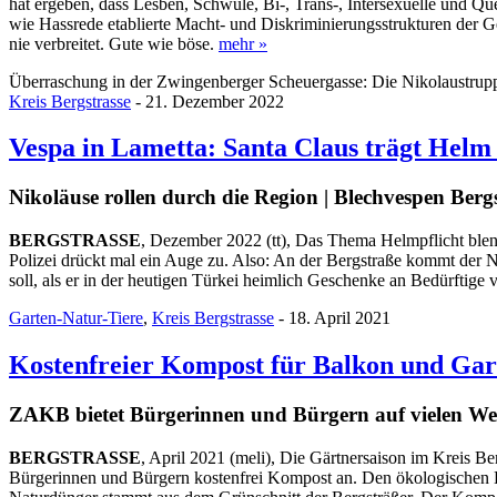
hat ergeben, dass Lesben, Schwule, Bi-, Trans-, Intersexuelle und 
wie Hassrede etablierte Macht- und Diskriminierungsstrukturen der Ge
nie verbreitet. Gute wie böse.
mehr »
Überraschung in der Zwingenberger Scheuergasse: Die Nikolaustruppe 
Kreis Bergstrasse
- 21. Dezember 2022
Vespa in Lametta: Santa Claus trägt Helm
Nikoläuse rollen durch die Region | Blechvespen Ber
BERGSTRASSE
, Dezember 2022 (tt), Das Thema Helmpflicht blen
Polizei drückt mal ein Auge zu. Also: An der Bergstraße kommt der Ni
soll, als er in der heutigen Türkei heimlich Geschenke an Bedürftige v
Garten-Natur-Tiere
,
Kreis Bergstrasse
- 18. April 2021
Kostenfreier Kompost für Balkon und Gar
ZAKB bietet Bürgerinnen und Bürgern auf vielen We
BERGSTRASSE
, April 2021 (meli), Die Gärtnersaison im Kreis B
Bürgerinnen und Bürgern kostenfrei Kompost an. Den ökologischen D