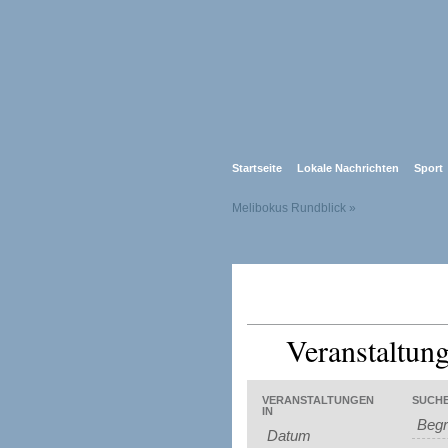
Startseite
Lokale Nachrichten
Sport
Melibokus Rundblick
»
Veranstaltun
Veranstaltungen
Veranstaltungen
VERANSTALTUNGEN
SUCH
Suche
Veranstaltung
Such-
IN
Ansichtennavigation
und