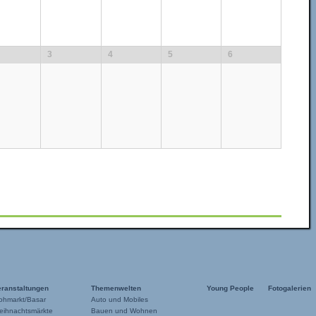
3
4
5
6
eranstaltungen
Themenwelten
Young People
Fotogalerien
ohmarkt/Basar
Auto und Mobiles
eihnachtsmärkte
Bauen und Wohnen