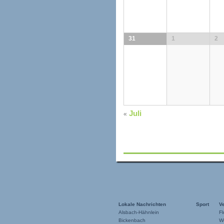
31
1
2
Juli
«
Lokale Nachrichten
Sport
V
Alsbach-Hähnlein
Fl
Bickenbach
W