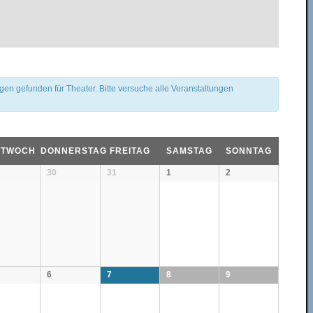
en gefunden für Theater. Bitte versuche alle Veranstaltungen
TTWOCH
DONNERSTAG
FREITAG
SAMSTAG
SONNTAG
30
31
1
2
6
7
8
9