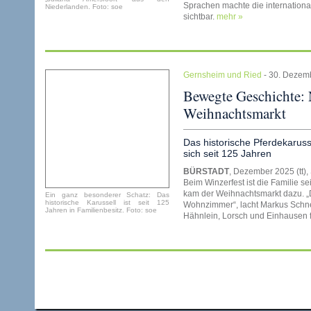
Sprachen machte die internationa
Niederlanden. Foto: soe
sichtbar.
mehr »
Gernsheim und Ried
- 30. Dezem
Bewegte Geschichte: 
Weihnachtsmarkt
Das historische Pferdekarus
sich seit 125 Jahren
BÜRSTADT
, Dezember 2025 (tt),
Beim Winzerfest ist die Familie se
kam der Weihnachtsmarkt dazu. „D
Ein ganz besonderer Schatz: Das
historische Karussell ist seit 125
Wohnzimmer“, lacht Markus Schne
Jahren in Familienbesitz. Foto: soe
Hähnlein, Lorsch und Einhausen f