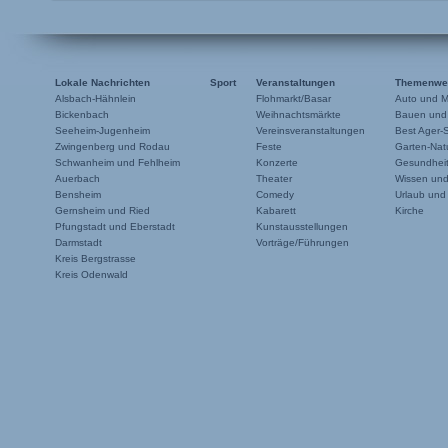
Lokale Nachrichten
Sport
Veranstaltungen
Themenwe
Alsbach-Hähnlein
Flohmarkt/Basar
Auto und M
Bickenbach
Weihnachtsmärkte
Bauen und
Seeheim-Jugenheim
Vereinsveranstaltungen
Best Ager-
Zwingenberg und Rodau
Feste
Garten-Natu
Schwanheim und Fehlheim
Konzerte
Gesundheit
Auerbach
Theater
Wissen un
Bensheim
Comedy
Urlaub und
Gernsheim und Ried
Kabarett
Kirche
Pfungstadt und Eberstadt
Kunstausstellungen
Darmstadt
Vorträge/Führungen
Kreis Bergstrasse
Kreis Odenwald