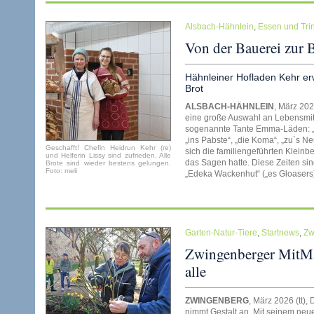
Alsbach-Hähnlein
,
Essen und Tri
Von der Bauerei zur 
Hähnleiner Hofladen Kehr erw
Brot
ALSBACH-HÄHNLEIN
, März 202
eine große Auswahl an Lebensmit
sogenannte Tante Emma-Läden: „Es
„ins Pabste“, „die Koma“, „zu`s 
Geschafft! Chefin Heidrun Kehr (re)
sich die familiengeführten Kleinb
und Helferin Lissy sind zufrieden. Alle
das Sagen hatte. Diese Zeiten sin
Brote sind wieder bestens gelungen.
Foto: meli
„Edeka Wackenhut“ („es Gloasers)
Garten-Natur-Tiere
,
Startnews
,
Zw
Zwingenberger MitMa
alle
ZWINGENBERG
, März 2026 (tt)
nimmt Gestalt an. Mit seinem neuen