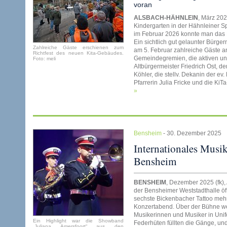
voran
ALSBACH-HÄHNLEIN
, März 202
Kindergarten in der Hähnleiner Sp
im Februar 2026 konnte man das R
Ein sichtlich gut gelaunter Bürg
Zahlreiche Gäste erschienen zum
am 5. Februar zahlreiche Gäste an
Richtfest des neuen Kita-Gebäudes.
Gemeindegremien, die aktiven un
Foto: meli
Altbürgermeister Friedrich Ost, d
Köhler, die stellv. Dekanin der ev.
Pfarrerin Julia Fricke und die KiT
»
Bensheim
- 30. Dezember 2025
Internationales Musik
Bensheim
BENSHEIM
, Dezember 2025 (fk),
der Bensheimer Weststadthalle öff
sechste Bickenbacher Tattoo mehr
Konzertabend. Über der Bühne we
Musikerinnen und Musiker in Uni
Ein Highlight war die Showband
Federhüten füllten die Gänge, u
„Juliana Amersfoort“ aus den