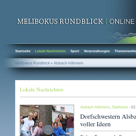
Startseite
Lokale Nachrichten
Sport
Veranstaltungen
Themenwelt
Melibokus Rundblick
» Alsbach-Hähnlein
Lokale Nachrichten
Alsbach-Hähnlein
,
Startnews
- 02
Dorfschwestern Alsbac
voller Ideen