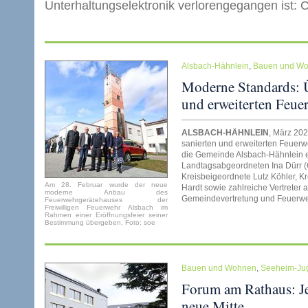
Unterhaltungselektronik verlorengegangen ist:
Alsbach-Hähnlein
,
Bauen und W
Moderne Standards: Ü
und erweiterten Feue
ALSBACH-HÄHNLEIN
, März 202
sanierten und erweiterten Feuerw
die Gemeinde Alsbach-Hähnlein 
Landtagsabgeordneten Ina Dürr 
Kreisbeigeordnete Lutz Köhler, K
Am 28. Februar wurde der neue
Hardt sowie zahlreiche Vertreter
moderne Anbau des
Gemeindevertretung und Feuerwehr
Feuerwehrgerätehauses der
Freiwilligen Feuerwehr Alsbach im
Rahmen einer Eröffnungsfeier seiner
Bestimmung übergeben. Foto: soe
Bauen und Wohnen
,
Seeheim-Ju
Forum am Rathaus: Je
neue Mitte