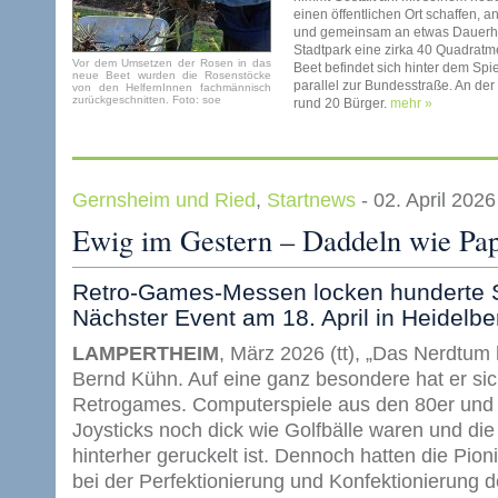
einen öffentlichen Ort schaffe
und gemeinsam an etwas Dauerhaf
Stadtpark eine zirka 40 Quadratm
Vor dem Umsetzen der Rosen in das
Beet befindet sich hinter dem Spi
neue Beet wurden die Rosenstöcke
parallel zur Bundesstraße. An der
von den HelfernInnen fachmännisch
zurückgeschnitten. Foto: soe
rund 20 Bürger.
mehr »
Gernsheim und Ried
,
Startnews
- 02. April 202
Ewig im Gestern – Daddeln wie Pap
Retro-Games-Messen locken hunderte S
Nächster Event am 18. April in Heidelbe
LAMPERTHEIM
, März 2026 (tt), „Das Nerdtum 
Bernd Kühn. Auf eine ganz besondere hat er sich
Retrogames. Computerspiele aus den 80er und 9
Joysticks noch dick wie Golfbälle waren und die
hinterher geruckelt ist. Dennoch hatten die Pio
bei der Perfektionierung und Konfektionierung de