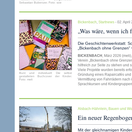
Sebastian Bubenzer. Foto: soe
Bickenbach
,
Startnews
- 02. Apri
„Was wäre, wenn ich 
Die Geschichtenwerkstatt: Sc
„Bickenbach ohne Grenzen“ v
BICKENBACH
, März 2026 (meli)
Verein „Bickenbach ohne Grenzen
hilfreich zur Seite zu stehen und s
Viele Projekte wurden bereits erf
Bunt und individuell: Die selbst
Gründung eines Rapaircafés und e
gestalteten Buchcover der Kinder.
Vermittlung von Fahrrädern nach i
Foto: meli
Sprachkursen und Kindergruppe
Alsbach-Hähnlein
,
Bauen und W
Ein neuer Regenboge
Mit der gleichnamigen Kinder