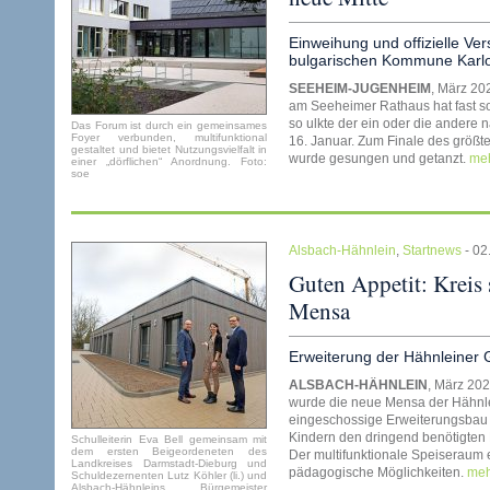
Einweihung und offizielle Ve
bulgarischen Kommune Karl
SEEHEIM-JUGENHEIM
, März 20
am Seeheimer Rathaus hat fast s
so ulkte der ein oder die andere
Das Forum ist durch ein gemeinsames
Foyer verbunden, multifunktional
16. Januar. Zum Finale des größte
gestaltet und bietet Nutzungsvielfalt in
wurde gesungen und getanzt.
meh
einer „dörflichen“ Anordnung. Foto:
soe
Alsbach-Hähnlein
,
Startnews
- 02
Guten Appetit: Kreis 
Mensa
Erweiterung der Hähnleiner
ALSBACH-HÄHNLEIN
, März 2026
wurde die neue Mensa der Hähnlei
eingeschossige Erweiterungsbau 
Kindern den dringend benötigten
Schulleiterin Eva Bell gemeinsam mit
dem ersten Beigeordeneten des
Der multifunktionale Speiseraum 
Landkreises Darmstadt-Dieburg und
pädagogische Möglichkeiten.
meh
Schuldezernenten Lutz Köhler (li.) und
Alsbach-Hähnleins Bürgemeister