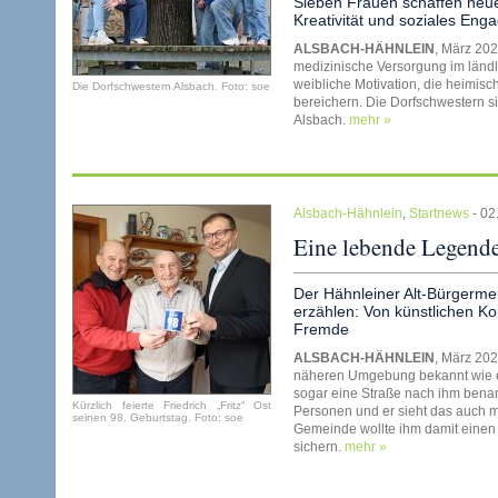
Sieben Frauen schaffen neue
Kreativität und soziales En
ALSBACH-HÄHNLEIN
, März 2026
medizinische Versorgung im länd
weibliche Motivation, die heimisc
Die Dorfschwestern Alsbach. Foto: soe
bereichern. Die Dorfschwestern s
Alsbach.
mehr »
Alsbach-Hähnlein
,
Startnews
- 02
Eine lebende Legend
Der Hähnleiner Alt-Bürgermeis
erzählen: Von künstlichen 
Fremde
ALSBACH-HÄHNLEIN
, März 202
näheren Umgebung bekannt wie ei
sogar eine Straße nach ihm benan
Kürzlich feierte Friedrich „Fritz“ Ost
Personen und er sieht das auch m
seinen 98. Geburtstag. Foto: soe
Gemeinde wollte ihm damit einen 
sichern.
mehr »