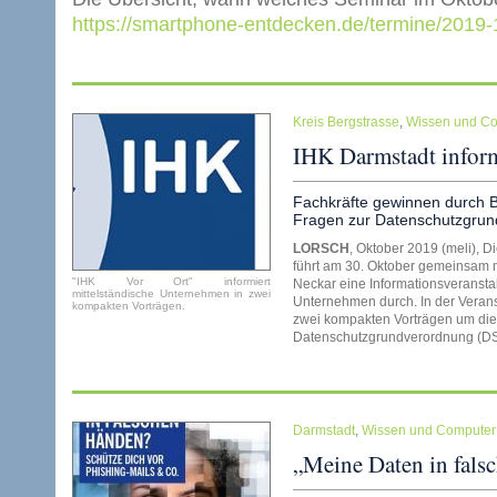
https://smartphone-entdecken.de/termine/2019-
Kreis Bergstrasse
,
Wissen und C
IHK Darmstadt infor
Fachkräfte gewinnen durch B
Fragen zur Datenschutzgru
LORSCH
, Oktober 2019 (meli), 
führt am 30. Oktober gemeinsam 
"IHK Vor Ort" informiert
Neckar eine Informationsveranstal
mittelständische Unternehmen in zwei
Unternehmen durch. In der Veranst
kompakten Vorträgen.
zwei kompakten Vorträgen um di
Datenschutzgrundverordnung (
Darmstadt
,
Wissen und Computer
„Meine Daten in fals