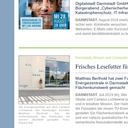
Digitalstadt Darmstadt GmbH
Bürgerabend „Cybersicherheit
Katastrophenschutz, IT-Infras
DARMSTADT
, August 2019 (meli
sicher sein. Kriminelle versuchen
Webseiten, E-Mails oder Kurznach
und damit Identitätsdiebstahl zu
Darmstadt
,
Wissen und Computer
Frisches Lesefutter f
Matthias Berthold hat zwei 
Energiezentrale in Darmstad
Flächenkunstwerk gemacht
DARMSTADT
, Juli 2019 (tri), 
Straße zum Campus Lichtwiese bew
und in kreativer Mission. Der Ham
Die Energiezentrale auf dem Campus
die Fassaden der neuen TU-Energi
Lichtwiese: Der Hamburger Künstler
gestaltet. Ein Flächenkunstwerk 
Matthias Berthold hat die
Außenfassade des Gebäudes mit
und von nahezu quadratischer For
seinem „Wortfeld“ gestaltet. Foto:
semantische Assoziationskette a
Patrick Bal