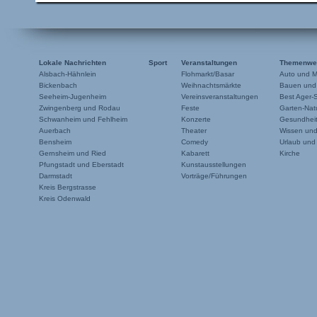
Lokale Nachrichten
Sport
Veranstaltungen
Themenwe
Alsbach-Hähnlein
Flohmarkt/Basar
Auto und M
Bickenbach
Weihnachtsmärkte
Bauen und
Seeheim-Jugenheim
Vereinsveranstaltungen
Best Ager-
Zwingenberg und Rodau
Feste
Garten-Natu
Schwanheim und Fehlheim
Konzerte
Gesundheit
Auerbach
Theater
Wissen un
Bensheim
Comedy
Urlaub und
Gernsheim und Ried
Kabarett
Kirche
Pfungstadt und Eberstadt
Kunstausstellungen
Darmstadt
Vorträge/Führungen
Kreis Bergstrasse
Kreis Odenwald