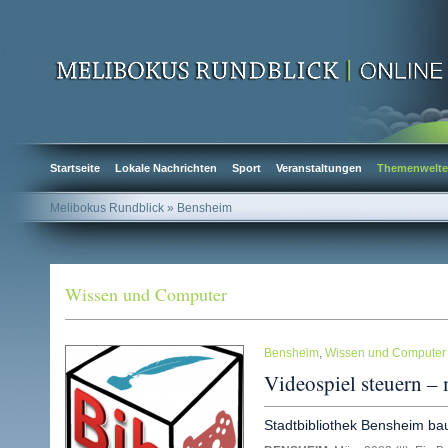
Startseite
Lokale Nachrichten
Sport
Veranstaltungen
Themenwelt
Melibokus Rundblick
» Bensheim
Wissen und Computer
Bensheim
,
Wissen und Computer
Videospiel steuern –
Stadtbibliothek Bensheim bau