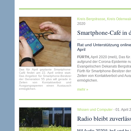
Kreis Bergstrasse
,
Kreis Odenwal
2020
Smartphone-Café in 
Rat und Unterstützung online 
April
FÜRTH,
April 2020 (meli), Das fü
aufgrund der Corona-Epidemie nun
Evangelischen Dekanats Bergstr
Das für April geplante Smartphone-
Fürth für Smartphone-Besitzer der
Café findet am 22. April online statt.
Zeiten von Kontaktverbot und Au
Das Angebot für Smartphone-Besitzer
der Generation 55 plus will gerade in
ermöglichen.
Zeiten von Kontaktverbot und
Ausgangssperren einen Austausch
ermöglichen.
mehr »
Wissen und Computer
- 01. April
Radio bleibt zuverlä
MA Audio 2020/I: hr4 und h