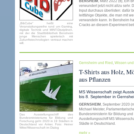
BENSHEIM
, März 2022 (tt), Ein
verwundert jetzt nicht allzu sehr
Input durchaus überlisten: dafür 
leitfähige Objekte, die man mit w
verwandeln kann. In Bensheim habe
„BibCube“ heißt eine
Cracks an diesem Experiment bete
Veranstaltungsreihe rund um Gaming,
digitale Technik und MINT-Disziplinen,
mit der die Stadtbibliothek Bensheim
junge Menschen spielerisch mit
Zukunftstechnologien vertraut machen
will.
Gernsheim und Ried
,
Wissen und
T-Shirts aus Holz, Mö
aus Pflanzen
MS Wissenschaft zeigt Ausst
bis 8. September in Gernshe
GERNSHEIM
, September 2020 (m
Michael Meister, Parlamentarische
Bundesministerin für Bildung und
Das Ausstellungsschiff des
Bundesministeriums für Bildung und
Ausstellungsschiff MS Wissenschaf
Forschung geht 2020 in 19 Städten in
Städte in Deutschland.
Deutschland vor Anker. Foto: Heiner
Witte/Wissenschaft im Dialog
mehr »