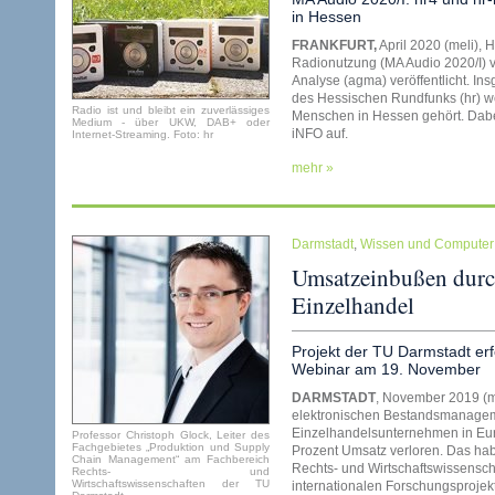
in Hessen
FRANKFURT,
April 2020 (meli),
Radionutzung (MA Audio 2020/I) 
Analyse (agma) veröffentlicht. 
des Hessischen Rundfunks (hr) we
Radio ist und bleibt ein zuverlässiges
Menschen in Hessen gehört. Dabei
Medium - über UKW, DAB+ oder
iNFO auf.
Internet-Streaming. Foto: hr
mehr »
Darmstadt
,
Wissen und Computer
Umsatzeinbußen durc
Einzelhandel
Projekt der TU Darmstadt erf
Webinar am 19. November
DARMSTADT
, November 2019 (me
elektronischen Bestandsmanage
Einzelhandelsunternehmen in Euro
Professor Christoph Glock, Leiter des
Fachgebietes „Produktion und Supply
Prozent Umsatz verloren. Das ha
Chain Management“ am Fachbereich
Rechts- und Wirtschaftswissensch
Rechts- und
Wirtschaftswissenschaften der TU
internationalen Forschungsproje