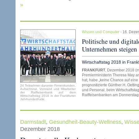
»
Wissen und Computer
- 16. Dez
Politische und digita
Unternehmen steigen
Wirtschaftstag 2018 in Frankf
FRANKFURT
, Dezember 2018 (mel
Premierministerin Theresa May a
hat, habe „keine Chance auf eine
prognostizierte Günther H. Oetti
24 Teilnehmer darunter Firmenkunden,
Aufsichtsrat, Vorstand und Mitarbeiter
und Personal, beim Wirtschaftst
der Raiffeisenbank auf dem
Raiffeisenbanken am Donnerstag, 
Wirtschaftstag 2018 in der Frankfurter
Jahrhunderthalle.
Darmstadt
,
Gesundheit-Beauty-Wellness
,
Wisse
Dezember 2018