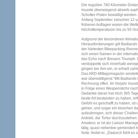
Die reguläre 780 Kilometer-Dist
musste überwiegend abseits aspha
Schotter-Pisten bewältigt werden
Anfang September zwischen 12 un
früheren Auflagen waren die Wett
Höchsttemperaturen bis zu 50 Gr
Aufgrund der besonderen klimati
Herausforderungen gilt Badlands (
der härtesten Bikepacking-Renne
sich einen Namen in der internat
das Echo nach Breuers Triumph. D
verdoppelte sich innerhalb weni
gingen bei ihm ein, er erhielt zah
Das ARD-Mittagsmagazin sendete 
war überwältigend.“Mit Badlands 
Rechnung offen. Im Vorjahr musst
in Folge eines Wespenstichs nac
Gedanke daran hat mich 365 Tage 
beste Art bestanden zu haben, erf
Gefühl es geschafft zu haben, ist
gehen, und sogar ein bisschen da
aufzubringen, sich dieser Challen
Antrieb, die Tortur durchzustehen
Amateur, er ist als Liaison Manage
tätig, quasi nebenbei gemeistert h
Note, findet er. „Dadurch fühlt es 