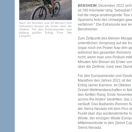
BENSHEIM
, Dezember 2022 (er
ist 780 Kilometer lang. Sebastian
hat die mega-anstrengende Tour 
Spaniens trotz des Umweges gewo
Nach 43 Stunden und 36 Minuten fuhr
verfahren.“ Die Extrarunde war ke
Sebastian Breuer als Erster über die
Bensheimer.
Ziellinie. Für den Extremsportler sein
bislang größter Erfolg. Foto: Nils
Längner
Zum Zeitpunkt des kleinen Missges
ordentlichen Vorsprung auf die K
sogar noch ein Power Nap drin ge
während des gesamten Rennens be
nicht, wenn man ums Podium mitf
Minuten fuhr Breuer als Erster vo
über die Ziellinie, rund zwei Stund
Für den Europameister und Deuts
Marathon des Jahres 2021 ist der
Erfolg seiner Karriere. Im Oktobe
Gravel-Weltmeisterschaften in Ital
den fünften Rang. Ende November
across the Andes“ bestritten, das
verläuft. Das Badlands-Rennen fü
die Sierra Nevada mit dem Pico d
Punkt über das wüstenähnliche Go
Wüste, der einzigen Wüste Europa
Mittelmeerküste in den Zielort Cap
Sierra Nevada.