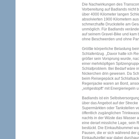
Die Nachwirkungen des Transcon
Vorbereitung auf Badlands nicht b
über 4000 Kilometer langen Schle
absolvierten 1900 Kilometern au
schmerzhafte Druckstelle am Ges
unmöglich. Für Badlands veränder
auf seinem Gravel-Bike und kam
ohne Beschwerden und ohne Pan
Größte körperliche Belastung bei
Schlafentzug. „Davor hatte ich Res
größer sein Vorsprung wurde, nac
einer mehrköpfigen Spitzengruppe
Schlafproblem. Bei Bedarf wäre i
Nickerchen drin gewesen. Da Schl
beim Reisegepäck auf Schlafsack 
Regenjacke waren an Bord, anson
„vollgestopft“ mit Energieriegeln
Badlands ist ein Selbstversorgun
über das Angebot auf der Strecke
Supermärkten oder Tankstellen v
öffentlich zugänglichen Trinkwas
nachts in der Wüste das Wasser a
eine derart missliche Lage, sein 
bestückt. Die Einkaufsbummel war
Pausen, die er sich während der 
Einkaufszettel war dabei durchaus