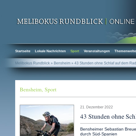
Startseite
Lokale Nachrichten
Sport
Veranstaltungen
Themenwelt
Melibokus Rundblick
» Bensheim » 43 Stunden ohne Schlaf auf dem Ra
Bensheim
,
Sport
21. Dezember 2022
43 Stunden ohne Sch
Bensheimer Sebastian Breu
durch Süd-Spanien