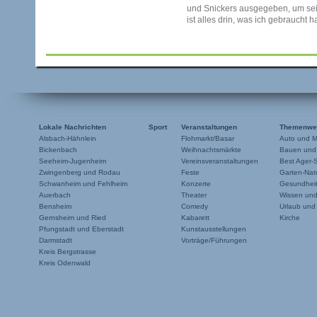
und Snickers ausgegeben, um sei
ist alles drin, was ich gebraucht h
Lokale Nachrichten
Sport
Veranstaltungen
Themenwe
Alsbach-Hähnlein
Flohmarkt/Basar
Auto und M
Bickenbach
Weihnachtsmärkte
Bauen und
Seeheim-Jugenheim
Vereinsveranstaltungen
Best Ager-
Zwingenberg und Rodau
Feste
Garten-Natu
Schwanheim und Fehlheim
Konzerte
Gesundheit
Auerbach
Theater
Wissen un
Bensheim
Comedy
Urlaub und
Gernsheim und Ried
Kabarett
Kirche
Pfungstadt und Eberstadt
Kunstausstellungen
Darmstadt
Vorträge/Führungen
Kreis Bergstrasse
Kreis Odenwald