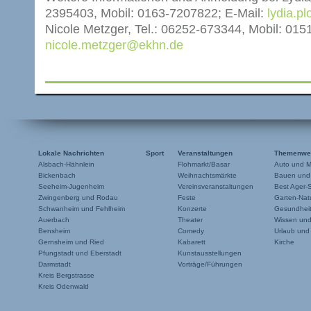
2395403, Mobil: 0163-7207822; E-Mail:
lydia.p
Nicole Metzger, Tel.: 06252-673344, Mobil: 015
nicole.metzger@ekhn.de
Lokale Nachrichten
Sport
Veranstaltungen
Themenwe
Alsbach-Hähnlein
Flohmarkt/Basar
Auto und M
Bickenbach
Weihnachtsmärkte
Bauen und
Seeheim-Jugenheim
Vereinsveranstaltungen
Best Ager-
Zwingenberg und Rodau
Feste
Garten-Natu
Schwanheim und Fehlheim
Konzerte
Gesundheit
Auerbach
Theater
Wissen un
Bensheim
Comedy
Urlaub und
Gernsheim und Ried
Kabarett
Kirche
Pfungstadt und Eberstadt
Kunstausstellungen
Darmstadt
Vorträge/Führungen
Kreis Bergstrasse
Kreis Odenwald