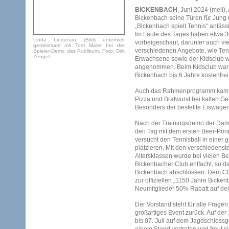
BICKENBACH
, Juni 2024 (meli)
Bickenbach seine Türen für Jung
„Bickenbach spielt Tennis“ anläss
Im Laufe des Tages haben etwa 3
Linda Lindenau (Bild) unterhielt
vorbeigeschaut, darunter auch vi
gemeinsam mit Tom Maier bei der
verschiedenen Angebote, wie Ten
Spieler-Demo das Publikum. Foto: Dirk
Zengel
Erwachsene sowie der Kidsclub w
angenommen. Beim Kidsclub ware
Bickenbach bis 6 Jahre kostenfrei
Auch das Rahmenprogramm kam g
Pizza und Bratwurst bei kalten Get
Besonders der bestellte Eiswagen
Nach der Trainingsdemo der Dam
den Tag mit dem ersten Beer-Pong
versucht den Tennisball in einer
platzieren. Mit den verschiedenst
Altersklassen wurde bei vielen B
Bickenbacher Club entfacht, so da
Bickenbach abschlossen. Dem Club 
zur offiziellen „1150 Jahre Bicken
Neumitglieder 50% Rabatt auf den
Der Vorstand steht für alle Fragen
großartiges Event zurück. Auf de
bis 07. Juli auf dem Jagdschlossg