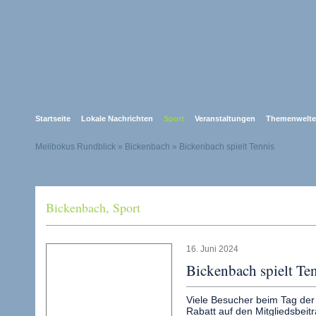
Startseite
Lokale Nachrichten
Sport
Veranstaltungen
Themenwelt
Melibokus Rundblick
» Bickenbach » Bickenbach spielt Tennis
Bickenbach
,
Sport
16. Juni 2024
Bickenbach spielt Te
Viele Besucher beim Tag der 
Rabatt auf den Mitgliedsbeit