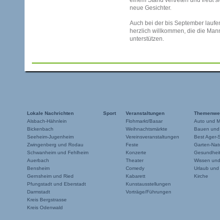
einem Stand vertreten und freut s
neue Gesichter.
Auch bei der bis September lau
herzlich willkommen, die die Ma
unterstützen.
Lokale Nachrichten
Sport
Veranstaltungen
Themenwe
Alsbach-Hähnlein
Flohmarkt/Basar
Auto und M
Bickenbach
Weihnachtsmärkte
Bauen und
Seeheim-Jugenheim
Vereinsveranstaltungen
Best Ager-
Zwingenberg und Rodau
Feste
Garten-Natu
Schwanheim und Fehlheim
Konzerte
Gesundheit
Auerbach
Theater
Wissen un
Bensheim
Comedy
Urlaub und
Gernsheim und Ried
Kabarett
Kirche
Pfungstadt und Eberstadt
Kunstausstellungen
Darmstadt
Vorträge/Führungen
Kreis Bergstrasse
Kreis Odenwald