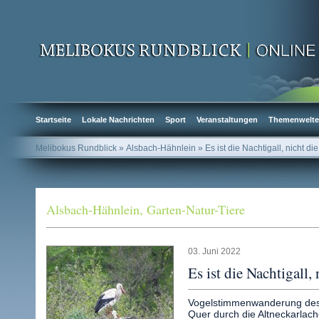
Startseite
Lokale Nachrichten
Sport
Veranstaltungen
Themenwelt
Melibokus Rundblick
» Alsbach-Hähnlein » Es ist die Nachtigall, nicht di
Alsbach-Hähnlein
,
Garten-Natur-Tiere
03. Juni 2022
Es ist die Nachtigall,
Vogelstimmenwanderung des 
Quer durch die Altneckarlac