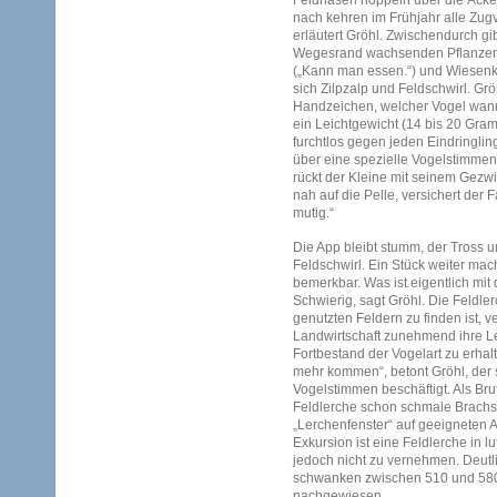
Feldhasen hoppeln über die Äcker
nach kehren im Frühjahr alle Zug
erläutert Gröhl. Zwischendurch gi
Wegesrand wachsenden Pflanzen
(„Kann man essen.“) und Wiesen
sich Zilpzalp und Feldschwirl. Gr
Handzeichen, welcher Vogel wann 
ein Leichtgewicht (14 bis 20 Gram
furchtlos gegen jeden Eindringlin
über eine spezielle Vogelstimm
rückt der Kleine mit seinem Gez
nah auf die Pelle, versichert der 
mutig.“
Die App bleibt stumm, der Tross
Feldschwirl. Ein Stück weiter mach
bemerkbar. Was ist eigentlich mit 
Schwierig, sagt Gröhl. Die Feldle
genutzten Feldern zu finden ist, ve
Landwirtschaft zunehmend ihre
Fortbestand der Vogelart zu erhalt
mehr kommen“, betont Gröhl, der s
Vogelstimmen beschäftigt. Als Br
Feldlerche schon schmale Brachs
„Lerchenfenster“ auf geeigneten A
Exkursion ist eine Feldlerche in l
jedoch nicht zu vernehmen. Deutl
schwanken zwischen 510 und 580,
nachgewiesen.