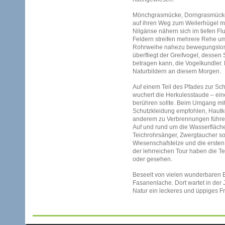
Mönchgrasmücke, Dorngrasmücke
auf ihren Weg zum Weilerhügel mi
Nilgänse nähern sich im tiefen Flu
Feldern streifen mehrere Rehe umh
Rohrweihe nahezu bewegungslos a
überfliegt der Greifvogel, dessen
betragen kann, die Vogelkundler.
Naturbildern an diesem Morgen.
Auf einem Teil des Pfades zur Sch
wuchert die Herkulesstaude – eine
berühren sollte. Beim Umgang mi
Schutzkleidung empfohlen, Hautko
anderem zu Verbrennungen führe
Auf und rund um die Wasserfläch
Teichrohrsänger, Zwergtaucher sowi
Wiesenschafstelze und die erst
der lehrreichen Tour haben die T
oder gesehen.
Beseelt von vielen wunderbaren E
Fasanenlache. Dort wartet in der 
Natur ein leckeres und üppiges F