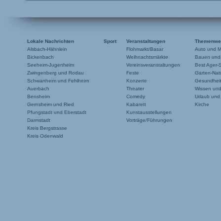
Lokale Nachrichten
Sport
Veranstaltungen
Themenwe
Alsbach-Hähnlein
Flohmarkt/Basar
Auto und M
Bickenbach
Weihnachtsmärkte
Bauen und
Seeheim-Jugenheim
Vereinsveranstaltungen
Best Ager-
Zwingenberg und Rodau
Feste
Garten-Natu
Schwanheim und Fehlheim
Konzerte
Gesundheit
Auerbach
Theater
Wissen un
Bensheim
Comedy
Urlaub und
Gernsheim und Ried
Kabarett
Kirche
Pfungstadt und Eberstadt
Kunstausstellungen
Darmstadt
Vorträge/Führungen
Kreis Bergstrasse
Kreis Odenwald