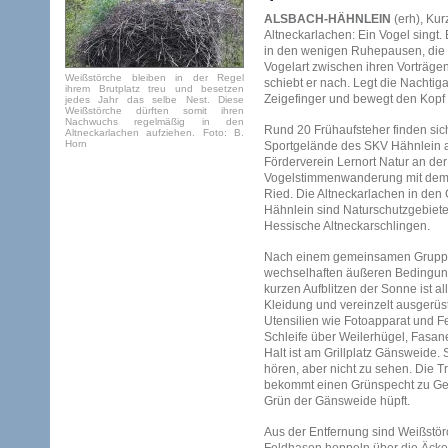
ALSBACH-HÄHNLEIN
(erh), Ku
Altneckarlachen: Ein Vogel singt. E
in den wenigen Ruhepausen, die 
Vogelart zwischen ihren Vorträgen
Weißstörche bleiben in der Regel
schiebt er nach. Legt die Nachtiga
ihrem Brutplatz treu und besetzen
Zeigefinger und bewegt den Kopf 
jedes Jahr das selbe Nest. Diese
Weißstörche dürften somit ihren
Nachwuchs regelmäßig in den
Rund 20 Frühaufsteher finden sic
Altneckarlachen aufziehen. Foto: B.
Horn
Sportgelände des SKV Hähnlein a
Förderverein Lernort Natur an der
Vogelstimmenwanderung mit dem
Ried. Die Altneckarlachen in de
Hähnlein sind Naturschutzgebiete
Hessische Altneckarschlingen.
Nach einem gemeinsamen Gruppen
wechselhaften äußeren Bedingun
kurzen Aufblitzen der Sonne ist al
Kleidung und vereinzelt ausgerüs
Utensilien wie Fotoapparat und Fe
Schleife über Weilerhügel, Fasan
Halt ist am Grillplatz Gänsweide. 
hören, aber nicht zu sehen. Die T
bekommt einen Grünspecht zu Gesi
Grün der Gänsweide hüpft.
Aus der Entfernung sind Weißstör