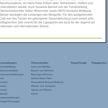
Abschlussabend, wo Hans-Peter Fritsch allen Teilnehmern, Helfern und
Unterstützern dankte. Auch Susanne Berneit von der Turnierleitung,
Oberschiedsrichter Volker Missonnier sowie HBSV-Vorstand Wolfgang
Weiser würdigten die Leistungen der Minigolfer. Für den gastgebenden
Club war das Turnier ein gelungener Saisonabschluss nach einem sehr
erfolgreichen Jahr sowohl für die Ligaspieler wie auch für die Jugend auf
nationaler und internationalen Ebene.
eranstaltungen
Themenwelten
Young People
Fotogalerien
ohmarkt/Basar
Auto und Mobiles
eihnachtsmärkte
Bauen und Wohnen
reinsveranstaltungen
Best Ager-Senioren
este
Garten-Natur-Tiere
onzerte
Gesundheit-Beauty-Wellness
heater
Wissen und Computer
omedy
Urlaub und Reisen
barett
Kirche
unstausstellungen
orträge/Führungen