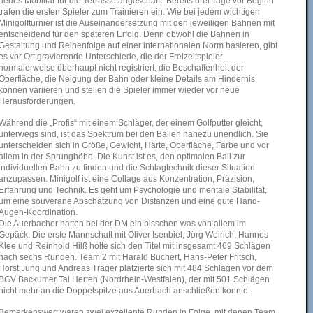
neues Mobiliar für die Terrasse angeschafft. Bereits drei Tage vor Beginn
trafen die ersten Spieler zum Trainieren ein. Wie bei jedem wichtigen
Minigolfturnier ist die Auseinandersetzung mit den jeweiligen Bahnen mit
entscheidend für den späteren Erfolg. Denn obwohl die Bahnen in
Gestaltung und Reihenfolge auf einer internationalen Norm basieren, gibt
es vor Ort gravierende Unterschiede, die der Freizeitspieler
normalerweise überhaupt nicht registriert: die Beschaffenheit der
Oberfläche, die Neigung der Bahn oder kleine Details am Hindernis
können variieren und stellen die Spieler immer wieder vor neue
Herausforderungen.
Während die „Profis“ mit einem Schläger, der einem Golfputter gleicht,
unterwegs sind, ist das Spektrum bei den Bällen nahezu unendlich. Sie
unterscheiden sich in Größe, Gewicht, Härte, Oberfläche, Farbe und vor
allem in der Sprunghöhe. Die Kunst ist es, den optimalen Ball zur
individuellen Bahn zu finden und die Schlagtechnik dieser Situation
anzupassen. Minigolf ist eine Collage aus Konzentration, Präzision,
Erfahrung und Technik. Es geht um Psychologie und mentale Stabilität,
um eine souveräne Abschätzung von Distanzen und eine gute Hand-
Augen-Koordination.
Die Auerbacher hatten bei der DM ein bisschen was von allem im
Gepäck. Die erste Mannschaft mit Oliver Isenbiel, Jörg Weirich, Hannes
Klee und Reinhold Hilß holte sich den Titel mit insgesamt 469 Schlägen
nach sechs Runden. Team 2 mit Harald Buchert, Hans-Peter Fritsch,
Horst Jung und Andreas Träger platzierte sich mit 484 Schlägen vor dem
BGV Backumer Tal Herten (Nordrhein-Westfalen), der mit 501 Schlägen
nicht mehr an die Doppelspitze aus Auerbach anschließen konnte.
Bemerkenswert waren zwei exzellente Runden in Folge, mit denen Team