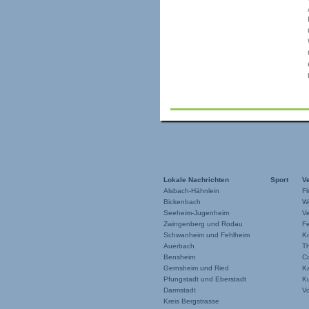
Lokale Nachrichten
Sport
V
Alsbach-Hähnlein
Fl
Bickenbach
W
Seeheim-Jugenheim
Ve
Zwingenberg und Rodau
F
Schwanheim und Fehlheim
K
Auerbach
T
Bensheim
C
Gernsheim und Ried
Ka
Pfungstadt und Eberstadt
K
Darmstadt
V
Kreis Bergstrasse