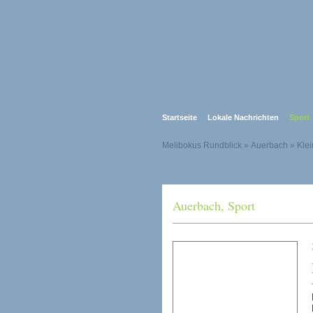
Startseite
Lokale Nachrichten
Sport
Melibokus Rundblick
» Auerbach » Klei
Auerbach
,
Sport