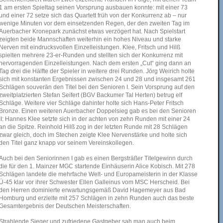
1 am ersten Spieltag seinen Vorsprung ausbauen konnte: mit einer 73
und einer 72 setze sich das Quartett früh von der Konkurrenz ab – nur
wenige Minuten vor dem einsetzenden Regen, der den zweiten Tag im
Auerbacher Kronepark zunächst etwas verzögert hat. Nach Spielstart
zeigten beide Mannschaften weiterhin ein hohes Niveau und starke
Nerven mit eindrucksvollen Einzelleistungen. Klee, Fritsch und Hilß
spielten mehrere 23-er-Runden und stellten sich der Konkurrenz mit
hervorragenden Einzelleistungen. Nach dem ersten „Cut“ ging dann an
Tag drei die Hälfte der Spieler in weitere drei Runden. Jörg Weirich holte
sich mit konstanten Ergebnissen zwischen 24 und 28 und insgesamt 261
Schlägen souverän den Titel bei den Senioren I. Sein Vorsprung auf den
zweitplatzierten Stefan Seifert (BGV Backumer Tal Herten) betrug elf
Schläge. Weitere vier Schläge dahinter holte sich Hans-Peter Fritsch
Bronze. Einen weiteren Auerbacher Doppelsieg gab es bei den Senioren
II: Hannes Klee setzte sich in der achten von zehn Runden mit einer 24
an die Spitze. Reinhold Hilß zog in der letzten Runde mit 28 Schlägen
zwar gleich, doch im Stechen zeigte Klee Nervenstärke und holte sich
den Titel ganz knapp vor seinem Vereinskollegen.
Auch bei den Seniorinnen I gab es einen Bergsträßer Titelgewinn durch
die für den 1. Mainzer MGC startende Einhäuserin Alice Kobisch. Mit 278
Schlägen landete die mehrfache Welt- und Europameisterin in der Klasse
Ü-45 klar vor ihrer Schwester Ellen Galleinus vom MSC Herscheid. Bei
den Herren dominierte erwartungsgemäß David Hagemeyer aus Bad
Homburg und erzielte mit 257 Schlägen in zehn Runden auch das beste
Gesamtergebnis der Deutschen Meisterschaften.
Strahlende Sieger und zufriedene Gastgeber sah man auch beim