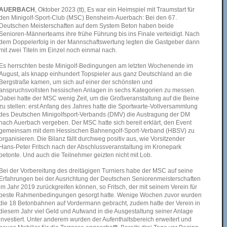
AUERBACH
, Oktober 2023 (tt), Es war ein Heimspiel mit Traumstart für
den Minigolf-Sport-Club (MSC) Bensheim-Auerbach: Bei den 67.
Deutschen Meisterschaften auf dem System Beton haben beide
Senioren-Männerteams ihre frühe Führung bis ins Finale verteidigt. Nach
dem Doppelerfolg in der Mannschaftswertung legten die Gastgeber dann
mit zwei Titeln im Einzel noch einmal nach.
Es herrschten beste Minigolf-Bedingungen am letzten Wochenende im
August, als knapp einhundert Topspieler aus ganz Deutschland an die
Bergstraße kamen, um sich auf einer der schönsten und
anspruchsvollsten hessischen Anlagen in sechs Kategorien zu messen.
Dabei hatte der MSC wenig Zeit, um die Großveranstaltung auf die Beine
zu stellen: erst Anfang des Jahres hatte die Sportwarte-Vollversammlung
des Deutschen Minigolfsport-Verbands (DMV) die Austragung der DM
nach Auerbach vergeben. Der MSC hatte sich bereit erklärt, den Event
gemeinsam mit dem Hessischen Bahnengolf-Sport-Verband (HBSV) zu
organisieren. Die Bilanz fällt durchweg positiv aus, wie Vorsitzender
Hans-Peter Fritsch nach der Abschlussveranstaltung im Kronepark
betonte. Und auch die Teilnehmer geizten nicht mit Lob.
Bei der Vorbereitung des dreitägigen Turniers habe der MSC auf seine
Erfahrungen bei der Ausrichtung der Deutschen Seniorenmeisterschaften
im Jahr 2019 zurückgreifen können, so Fritsch, der mit seinem Verein für
beste Rahmenbedingungen gesorgt hatte. Wenige Wochen zuvor wurden
die 18 Betonbahnen auf Vordermann gebracht, zudem hatte der Verein in
diesem Jahr viel Geld und Aufwand in die Ausgestaltung seiner Anlage
investiert. Unter anderem wurden der Aufenthaltsbereich erweitert und