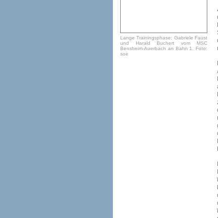
Lange Trainingsphase: Gabriele Faust
und Harald Buchert vom MSC
Bensheim-Auerbach an Bahn 1. Foto:
soe