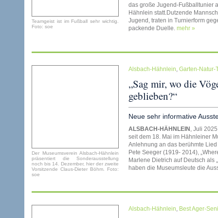
das große Jugend-Fußballtunier a
Hähnlein statt.Dutzende Mannscha
Jugend, traten in Turnierform geg
Teamgeist ist im Fußball sehr wichtig.
Foto: soe
packende Duelle.
mehr »
Alsbach-Hähnlein
,
Garten-Natur-
„Sag mir, wo die Vöge
geblieben?“
Neue sehr informative Ausst
ALSBACH-HÄHNLEIN
, Juli 202
seit dem 18. Mai im Hähnleiner Mu
Anlehnung an das berühmte Lied
Pete Seeger (1919- 2014), „Where
Der Museumsverein Alsbach-Hähnlein
präsentiert die Sonderausstellung
Marlene Dietrich auf Deutsch als 
noch bis 14. Dezember, hier der zweite
haben die Museumsleute die Auss
Vorsitzende Claus-Dieter Böhm. Foto:
soe
Alsbach-Hähnlein
,
Best Ager-Sen