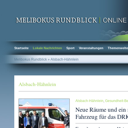
Startseite
Lokale Nachrichten
Sport
Veranstaltungen
Themenwelt
Melibokus Rundblick
» Alsbach-Hähnlein
Alsbach-Hähnlein
Alsbach-Hähnlein
,
Gesundheit-Be
Neue Räume und ein n
Fahrzeug für das DR