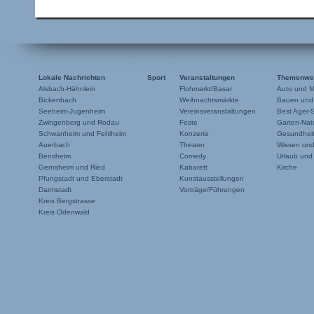
Lokale Nachrichten
Sport
Veranstaltungen
Themenwe
Alsbach-Hähnlein
Flohmarkt/Basar
Auto und M
Bickenbach
Weihnachtsmärkte
Bauen und
Seeheim-Jugenheim
Vereinsveranstaltungen
Best Ager-
Zwingenberg und Rodau
Feste
Garten-Natu
Schwanheim und Fehlheim
Konzerte
Gesundheit
Auerbach
Theater
Wissen un
Bensheim
Comedy
Urlaub und
Gernsheim und Ried
Kabarett
Kirche
Pfungstadt und Eberstadt
Kunstausstellungen
Darmstadt
Vorträge/Führungen
Kreis Bergstrasse
Kreis Odenwald