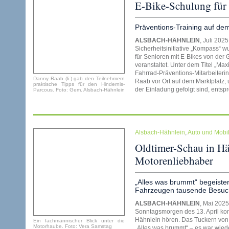
E-Bike-Schulung für 
Präventions-Training auf de
ALSBACH-HÄHNLEIN
, Juli 202
Sicherheitsinitiative „Kompass“ wu
für Senioren mit E-Bikes von de
veranstaltet. Unter dem Titel „Ma
Fahrrad-Präventions-Mitarbeiterin
Danny Raab (li.) gab den Teilnehmern
Raab vor Ort auf dem Marktplatz,
praktische Tipps für den Hindernis-
der Einladung gefolgt sind, ents
Parcous. Foto: Gem. Alsbach-Hähnlein
Alsbach-Hähnlein
,
Auto und Mobi
Oldtimer-Schau in Häh
Motorenliebhaber
„Alles was brummt“ begeister
Fahrzeugen tausende Besuc
ALSBACH-HÄHNLEIN
, Mai 2025
Sonntagsmorgen des 13. April k
Hähnlein hören. Das Tuckern von
Ein fachmännischer Blick unter die
Motorhaube. Foto: Vera Samstag
„Alles was brummt“ – es war wiede