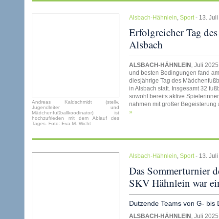
Alsbach-Hähnlein
,
Sport
- 13. Jul
Erfolgreicher Tag de
Alsbach
ALSBACH-HÄHNLEIN
, Juli 202
und besten Bedingungen fand am
diesjährige Tag des Mädchenfußba
in Alsbach statt. Insgesamt 32 fu
sowohl bereits aktive Spielerinne
Andreas Kaldschmidt (stellv.
nahmen mit großer Begeisterung a
Jugendleiter und
»
Mädchenfußballkoodinator) ist
hochzufrieden mit dem Ablauf des
Tages. Foto: Eva M. Wicht
Alsbach-Hähnlein
,
Sport
- 13. Jul
Das Sommerturnier d
SKV Hähnlein war ein
Dutzende Teams von G- bis 
ALSBACH-HÄHNLEIN
, Juli 202