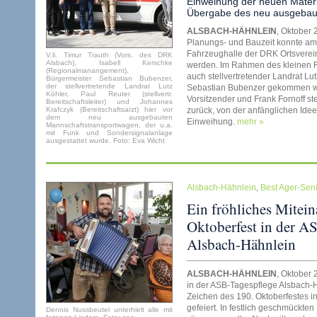
Einweihung der neuen Materi
Übergabe des neu ausgebau
ALSBACH-HÄHNLEIN
, Oktober
Planungs- und Bauzeit konnte am 
Fahrzeughalle der DRK Ortsverein
V.li. Timur Trauth (Vors. des DRK
Alsbach), Isabell Kerschke
werden. Im Rahmen des kleinen F
(Regionalmanangement),
auch stellvertretender Landrat Lu
Bürgermeister Sebastian Bubenzer,
der stellvertretende Landrat Lutz
Sebastian Bubenzer gekommen war
Köhler, Paul Reuter (stellvertr.
Vorsitzender und Frank Fornoff st
Bereitschaftsleiter) und Johannes
Krafczyk (Bereitschaftsarzt) hier vor
zurück, von der anfänglichen Ide
dem neu ausgebauten
Einweihung.
mehr »
Mannschaftstransportwagen, der u.a.
mit Funk und Sondersignalanlage
ausgestattet wurde. Foto: Eva Wicht
Alsbach-Hähnlein
,
Best Ager-Sen
Ein fröhliches Mitein
Oktoberfest in der AS
Alsbach-Hähnlein
ALSBACH-HÄHNLEIN
, Oktober 
in der ASB-Tagespflege Alsbach-Hä
Zeichen des 190. Oktoberfestes i
gefeiert. In festlich geschmückte
Dennis Nussbeutel unterhielt alle mit