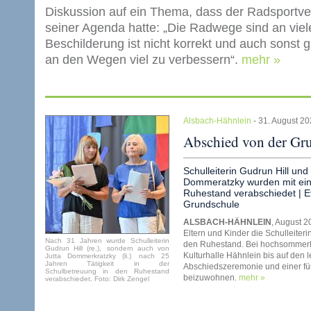
Diskussion auf ein Thema, dass der Radsportver
seiner Agenda hatte: „Die Radwege sind an viel
Beschilderung ist nicht korrekt und auch sonst 
an den Wegen viel zu verbessern“.
mehr »
Alsbach-Hähnlein
- 31. August 2
Abschied von der Gru
Schulleiterin Gudrun Hill und
Dommeratzky wurden mit eine
Ruhestand verabschiedet | Ev
Grundschule
ALSBACH-HÄHNLEIN
, August 2
Eltern und Kinder die Schulleiter
Nach 31 Jahren wurde Schulleiterin
den Ruhestand. Bei hochsommerli
Gudrun Hill (re.), sondern auch von
Kulturhalle Hähnlein bis auf den l
Jutta Dommerkratzky (li.) nach 25
Jahren Tätigkeit in der
Abschiedszeremonie und einer für
Schulbetreuung in den Ruhestand
beizuwohnen.
mehr »
verabschiedet. Foto: Dirk Zengel