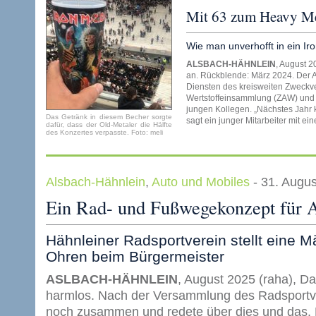
Mit 63 zum Heavy Me
Wie man unverhofft in ein I
ALSBACH-HÄHNLEIN
, August 2
an. Rückblende: März 2024. Der Au
Diensten des kreisweiten Zweckv
Wertstoffeinsammlung (ZAW) und r
jungen Kollegen. „Nächstes Jahr 
Das Getränk in diesem Becher sorgte
sagt ein junger Mitarbeiter mit ei
dafür, dass der Old-Metaler die Hälfte
des Konzertes verpasste. Foto: meli
Alsbach-Hähnlein
,
Auto und Mobiles
- 31. Augu
Ein Rad- und Fußwegekonzept für 
Hähnleiner Radsportverein stellt eine Mä
Ohren beim Bürgermeister
ASLBACH-HÄHNLEIN
, August 2025 (raha), D
harmlos. Nach der Versammlung des Radsportv
noch zusammen und redete über dies und das. 