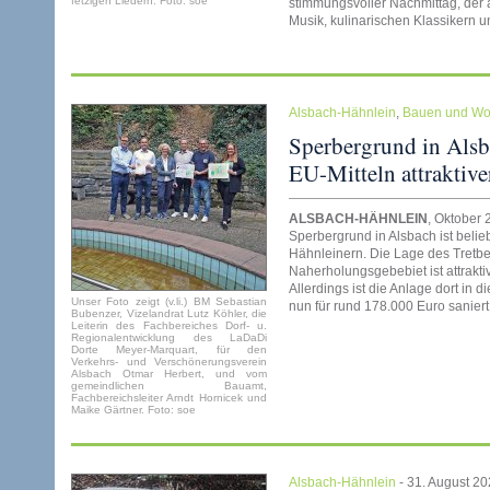
fetzigen Liedern. Foto: soe
stimmungsvoller Nachmittag, der a
Musik, kulinarischen Klassikern 
Alsbach-Hähnlein
,
Bauen und W
Sperbergrund in Alsb
EU-Mitteln attraktiv
ALSBACH-HÄHNLEIN
, Oktober
Sperbergrund in Alsbach ist belieb
Hähnleinern. Die Lage des Tretb
Naherholungsgebebiet ist attraktiv
Allerdings ist die Anlage dort in
Unser Foto zeigt (v.li.) BM Sebastian
nun für rund 178.000 Euro sanier
Bubenzer, Vizelandrat Lutz Köhler, die
Leiterin des Fachbereiches Dorf- u.
Regionalentwicklung des LaDaDi
Dorte Meyer-Marquart, für den
Verkehrs- und Verschönerungsverein
Alsbach Otmar Herbert, und vom
gemeindlichen Bauamt,
Fachbereichsleiter Arndt Hornicek und
Maike Gärtner. Foto: soe
Alsbach-Hähnlein
- 31. August 2