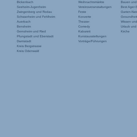
Bickenbach
Weihnachtsmärkte
Bauen und
Seeheim-Jugenheim
Vereinsveranstaltungen
Best Ager-
Zwingenberg und Rodau
Feste
Garten-Natu
Schwanheim und Fehlheim
Konzerte
Gesundheit
Auerbach
Theater
Wissen un
Bensheim
Comedy
Urlaub und
Gernsheim und Ried
Kabarett
Kirche
Pfungstadt und Eberstadt
Kunstausstellungen
Darmstadt
Vorträge/Führungen
Kreis Bergstrasse
Kreis Odenwald