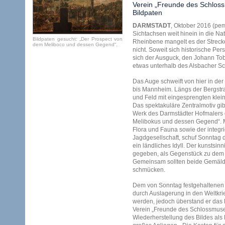
Verein „Freunde des Schlos
Bildpaten
DARMSTADT
, Oktober 2016 (pem
Sichtachsen weit hinein in die N
Bildpaten gesucht: „Der Prospect von
Rheinbene mangelt es der Streck
dem Meliboco und dessen Gegend“.
nicht.
Soweit sich historische Per
sich der Ausguck, den Johann Tob
etwas unterhalb des Alsbacher S
Das Auge schweift von hier in de
bis Mannheim. Längs der Bergstra
und Feld mit eingesprengten klein
Das spektakuläre Zentralmotiv gi
Werk des Darmstädter Hofmalers d
Melibokus und dessen Gegend“. M
Flora und Fauna sowie der integri
Jagdgesellschaft, schuf Sonntag 
ein ländliches Idyll. Der kunstsin
gegeben, als Gegenstück zu dem 
Gemeinsam sollten beide Gemälde
schmücken.
Dem von Sonntag festgehaltenen 
durch Auslagerung in den Weltkri
werden, jedoch überstand er das 
Verein „Freunde des Schlossmus
Wiederherstellung des Bildes als B