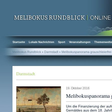
Startseite
Lokale Nachrichten
Sport
Veranstaltungen
Themenwelt
Melibokus Rundblick
» Darmstadt » Melibokuspanorama grauschleierfrei
Darmstadt
19. Oktober 2016
Melibokuspanorama gr
Um die Finanzierung der auf
Gemäldes aus dem 18. Jahrh