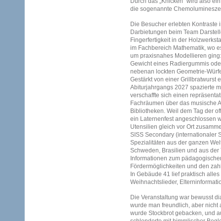
Durch das „Knicken“ wird also ei
die sogenannte Chemoluminesze
Die Besucher erlebten Kontraste i
Darbietungen beim Team Darstell
Fingerfertigkeit in der Holzwerk
im Fachbereich Mathematik, wo e
um praxisnahes Modellieren ging: 
Gewicht eines Radiergummis oder 
nebenan lockten Geometrie-Würfe
Gestärkt von einer Grillbratwurst 
Abiturjahrgangs 2027 spazierte 
verschaffte sich einen repräsenta
Fachräumen über das musische A
Bibliotheken. Weil dem Tag der o
ein Laternenfest angeschlossen w
Utensilien gleich vor Ort zusamm
SISS Secondary (internationaler S
Spezialitäten aus der ganzen Wel
Schweden, Brasilien und aus der 
Informationen zum pädagogischen
Fördermöglichkeiten und den zah
In Gebäude 41 lief praktisch alles
Weihnachtslieder, Elterninformati
Die Veranstaltung war bewusst di
wurde man freundlich, aber nicht 
wurde Stockbrot gebacken, und au