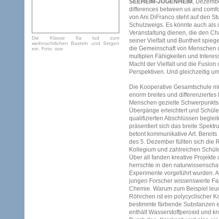
SEEHEIM-JUGENHEIM
, Dezember
differences between us and comfo
von Ani DiFranco steht auf den St
Schulzweigs. Es könnte auch als 
Veranstaltung dienen, die den Ch
Die Klasse 6a lud zum
seiner Vielfalt und Buntheit spiege
weihnachtlichen Basteln und Singen
die Gemeinschaft von Menschen un
ein. Foto: soe
multiplen Fähigkeiten und Interes
Macht der Vielfalt und die Fusion
Perspektiven. Und gleichzeitig um
Die Kooperative Gesamtschule mit
enorm breites und differenzierte
Menschen gezielte Schwerpunktse
Übergänge erleichtert und Schüle
qualifizierten Abschlüssen begle
präsentiert sich das breite Spektr
betont kommunikative Art. Bereit
des 5. Dezember füllten sich die
Kollegium und zahlreichen Schül
Über all fanden kreative Projekte
herrschte in den naturwissensch
Experimente vorgeführt wurden. A
jungen Forscher wissenswerte Fa
Chemie. Warum zum Beispiel leucht
Röhrchen ist ein polycyclischer K
bestimmte färbende Substanzen en
enthält Wasserstoffperoxid und kn