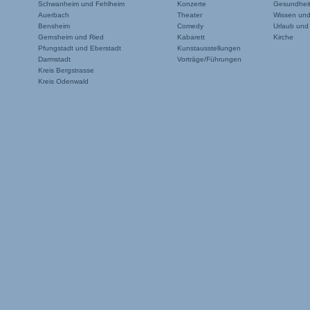
Schwanheim und Fehlheim
Konzerte
Gesundheit
Auerbach
Theater
Wissen un
Bensheim
Comedy
Urlaub und
Gernsheim und Ried
Kabarett
Kirche
Pfungstadt und Eberstadt
Kunstausstellungen
Darmstadt
Vorträge/Führungen
Kreis Bergstrasse
Kreis Odenwald