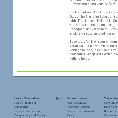
schlenderte mit himmlischer Beg
Europaschule und verteilte Äpfel
Ein Magnet war Schulhund Cosmo, 
Garden heißt und im Schuldorf se
jobbt. Der tierische Kollege ist So
Konzentrationstrainer und Integrati
Pädagoge, der vor seinem Diensta
erfolgreich absolviert hat, um sich
Besonders für Eltern von Kindern 
Veranstaltung ein wertvoller Blick
Schulgemeinde, in der Diversität
gleichermaßen gelebt werden. So
treffend heißt.
Lokale Nachrichten
Sport
Veranstaltungen
Themenwe
Alsbach-Hähnlein
Flohmarkt/Basar
Auto und M
Bickenbach
Weihnachtsmärkte
Bauen und
Seeheim-Jugenheim
Vereinsveranstaltungen
Best Ager-
Zwingenberg und Rodau
Feste
Garten-Natu