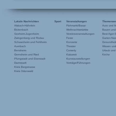
Lokale Nachrichten
Sport
Veranstaltungen
Themenwe
Alsbach-Hähnlein
Flohmarkt/Basar
Auto und M
Bickenbach
Weihnachtsmärkte
Bauen und
Seeheim-Jugenheim
Vereinsveranstaltungen
Best Ager-
Zwingenberg und Rodau
Feste
Garten-Natu
Schwanheim und Fehlheim
Konzerte
Gesundheit
Auerbach
Theater
Wissen un
Bensheim
Comedy
Urlaub und
Gernsheim und Ried
Kabarett
Kirche
Pfungstadt und Eberstadt
Kunstausstellungen
Darmstadt
Vorträge/Führungen
Kreis Bergstrasse
Kreis Odenwald