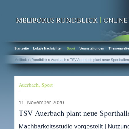
Startseite
Lokale Nachrichten
Sport
Veranstaltungen
Themenwelt
Melibokus Rundblick
» Auerbach » TSV Auerbach plant neue Sporthallen
Auerbach
,
Sport
11. November 2020
TSV Auerbach plant neue Sporthall
Machbarkeitsstudie vorgestellt | Nutzun