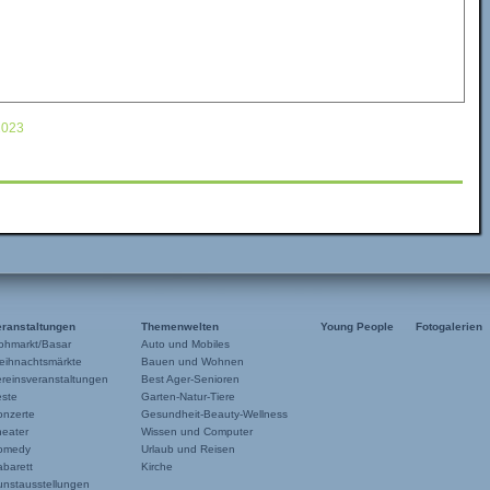
2023
eranstaltungen
Themenwelten
Young People
Fotogalerien
ohmarkt/Basar
Auto und Mobiles
eihnachtsmärkte
Bauen und Wohnen
reinsveranstaltungen
Best Ager-Senioren
este
Garten-Natur-Tiere
onzerte
Gesundheit-Beauty-Wellness
heater
Wissen und Computer
omedy
Urlaub und Reisen
barett
Kirche
unstausstellungen