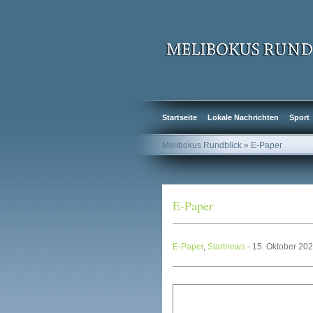
Startseite
Lokale Nachrichten
Sport
Melibokus Rundblick
» E-Paper
E-Paper
E-Paper
,
Startnews
- 15. Oktober 20