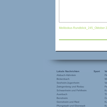
Melibokus Rundblick_245_Oktober 
Lokale Nachrichten
Sport
V
Alsbach-Hähnlein
Fl
Bickenbach
W
Seeheim-Jugenheim
Ve
Zwingenberg und Rodau
F
Schwanheim und Fehlheim
K
Auerbach
T
Bensheim
C
Gernsheim und Ried
Ka
Pfungstadt und Eberstadt
K