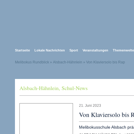
Startseite
Lokale Nachrichten
Sport
Veranstaltungen
Themenwelt
Melibokus Rundblick
» Alsbach-Hähnlein » Von Klaviersolo bis Rap
Alsbach-Hähnlein
,
Schul-News
21. Juni 2023
Von Klaviersolo bis 
Melibokusschule Alsbach präs