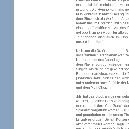
Eltern im Publikum waren hingeri
mal, da ist sie“, meinte eine Mutter
mitsang. „Die Hymne kennt die ge
Musiklehrerin Jennifer Ebeling. Ih
dem Stück „Ich bin Wolfgang Amade
haben uns im Unterricht mit Mozar
einstudiert“, erklärte sie. Auf das
gefiebert: „Einen Raum für alle zu 
Talent haben, aber auch um Einbli
unsere Intention.“
Nicht nur die Schülerinnen und S
dass zahlreich erschienen war, zei
Höhepunkten des Abends gehörte e
dem Klavier vortrug, außerdem ei
Singen, als sie selbst gewusst ha
Rap, den Irfan Algac kurz vor der 
jubelnden Beifall von seinen Mits
unter anderem noch Auftritte der
und dem Meli-Chor.
„Mir hat das Stück am besten gef
wurden, um einen Bass zu erzeuge
meinte damit den „Cup-Song“, der
Spielern“ vorgeführt worden war.
und generierten mit einfachen Pl
für gab es großen Beifall. Konzert
öfter veranstaltet werden, sagte J
noch nicht, aber grundsätzlich is