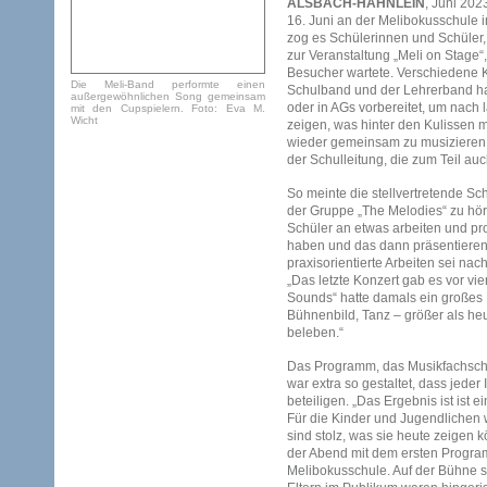
ALSBACH-HÄHNLEIN
, Juni 202
16. Juni an der Melibokusschule 
zog es Schülerinnen und Schüler,
zur Veranstaltung „Meli on Stage“
Besucher wartete. Verschiedene Kl
Die Meli-Band performte einen
Schulband und der Lehrerband ha
außergewöhnlichen Song gemeinsam
oder in AGs vorbereitet, um nach
mit den Cupspielern. Foto: Eva M.
Wicht
zeigen, was hinter den Kulissen m
wieder gemeinsam zu musizieren. D
der Schulleitung, die zum Teil au
So meinte die stellvertretende Sch
der Gruppe „The Melodies“ zu hör
Schüler an etwas arbeiten und prod
haben und das dann präsentieren
praxisorientierte Arbeiten sei nac
„Das letzte Konzert gab es vor vie
Sounds“ hatte damals ein großes 
Bühnenbild, Tanz – größer als he
beleben.“
Das Programm, das Musikfachscha
war extra so gestaltet, dass jeder 
beteiligen. „Das Ergebnis ist ist e
Für die Kinder und Jugendlichen 
sind stolz, was sie heute zeigen 
der Abend mit dem ersten Progr
Melibokusschule. Auf der Bühne st