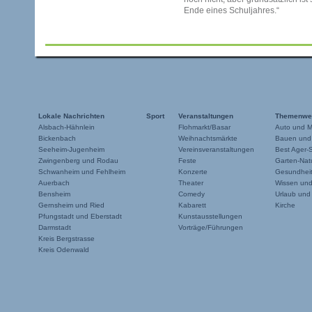
Ende eines Schuljahres.“
Lokale Nachrichten
Sport
Veranstaltungen
Themenwe
Alsbach-Hähnlein
Flohmarkt/Basar
Auto und M
Bickenbach
Weihnachtsmärkte
Bauen und
Seeheim-Jugenheim
Vereinsveranstaltungen
Best Ager-
Zwingenberg und Rodau
Feste
Garten-Natu
Schwanheim und Fehlheim
Konzerte
Gesundheit
Auerbach
Theater
Wissen un
Bensheim
Comedy
Urlaub und
Gernsheim und Ried
Kabarett
Kirche
Pfungstadt und Eberstadt
Kunstausstellungen
Darmstadt
Vorträge/Führungen
Kreis Bergstrasse
Kreis Odenwald