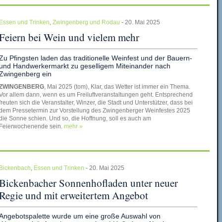
Essen und Trinken
,
Zwingenberg und Rodau
- 20. Mai 2025
Feiern bei Wein und vielem mehr
Zu Pfingsten laden das traditionelle Weinfest und der Bauern-
und Handwerkermarkt zu geselligem Miteinander nach
Zwingenberg ein
ZWINGENBERG
, Mai 2025 (tom), Klar, das Wetter ist immer ein Thema.
Vor allem dann, wenn es um Freiluftveranstaltungen geht. Entsprechend
freuten sich die Veranstalter, Winzer, die Stadt und Unterstützer, dass bei
dem Pressetermin zur Vorstellung des Zwingenberger Weinfestes 2025
die Sonne schien. Und so, die Hoffnung, soll es auch am
Feierwochenende sein.
mehr »
Bickenbach
,
Essen und Trinken
- 20. Mai 2025
Bickenbacher Sonnenhofladen unter neuer
Regie und mit erweitertem Angebot
Angebotspalette wurde um eine große Auswahl von