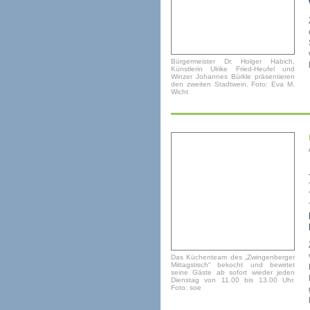
Bürgermeister Dr. Holger Habich,
Künstlerin Ulrike Fried-Heufel und
Winzer Johannes Bürkle präsentieren
den zweiten Stadtwein. Foto: Eva M.
Wicht
Das Küchenteam des „Zwingenberger
Mittagstisch“ bekocht und bewirtet
seine Gäste ab sofort wieder jeden
Dienstag von 11.00 bis 13.00 Uhr.
Foto: soe