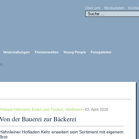
Über uns
Mediadaten
Konta
Veranstaltungen
Themenwelten
Young People
Fotogalerien
in
Alsbach-Hähnlein
,
Essen und Trinken
,
Startnews
- 02. April 2026
Von der Bauerei zur Bäckerei
Hähnleiner Hofladen Kehr erweitert sein Sortiment mit eigenem
Brot