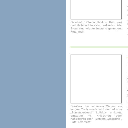
Geschafft! Chefin Heidrun Kehr (re)
und Helferin Lissy sind zufrieden. Alle
Brote sind wieder bestens gelungen.
Foto: meli
Draußen bei schönem Wetter am
langen Tisch wurde im Innenhof vom
„Stammpersonal“ kollektiv entkernt,
entweder mit Knippchen oder
handbetriebener Entkern-„Maschine“.
Foto: Eva Wicht