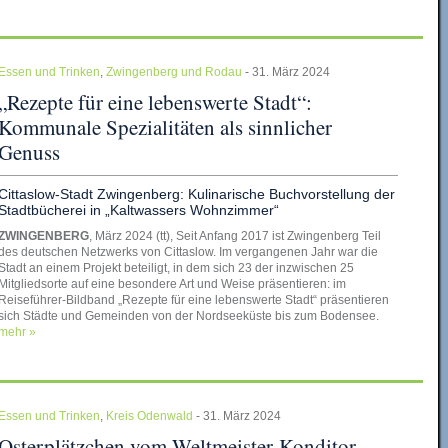
Essen und Trinken
,
Zwingenberg und Rodau
- 31. März 2024
„Rezepte für eine lebenswerte Stadt“:
Kommunale Spezialitäten als sinnlicher
Genuss
Cittaslow-Stadt Zwingenberg: Kulinarische Buchvorstellung der
Stadtbücherei in „Kaltwassers Wohnzimmer“
ZWINGENBERG
, März 2024 (tt), Seit Anfang 2017 ist Zwingenberg Teil
des deutschen Netzwerks von Cittaslow. Im vergangenen Jahr war die
Stadt an einem Projekt beteiligt, in dem sich 23 der inzwischen 25
Mitgliedsorte auf eine besondere Art und Weise präsentieren: im
Reiseführer-Bildband „Rezepte für eine lebenswerte Stadt“ präsentieren
sich Städte und Gemeinden von der Nordseeküste bis zum Bodensee.
mehr »
Essen und Trinken
,
Kreis Odenwald
- 31. März 2024
Osterplätzchen vom Weltmeister-Konditor