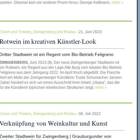
spielen. Diesmal kam ein anderer Promi hinzu: George Kettmann.
mehr »
Essen und Trinken
,
Zwingenberg und Rodau
- 21. Juni 2023
Rotwein im kreativen Künstler-Look
Dritter Stadtwein ist ein Regent vom Bio-Betrieb Feligreno
ZWINGENBERG
, Juni 2023 (tt), Der neue Zwingenberger Stadtwein ist
ein Rotwein: ein Regent aus der Lage Alte Burg vom lokalen Bio-Betrieb
Feligreno aus dem Jahrgang 2022. Im April frisch abgefüllt. Die Flasche
ziert ein Motiv der Zwingenberger Künstlerin Trude Schumacher-Jansen.
Dabei handelt es sich um einen Ausschnitt ihrer Arbeit „Utopia“, das die
für die Künstlerin typischen kinetischen Strukturen zeigt.
mehr »
Essen und Trinken
,
Zwingenberg und Rodau
- 06. Juli 2022
Verknüpfung von Weinkultur und Kunst
Zweiter Stadtwein für Zwingenberg | Grauburgunder von