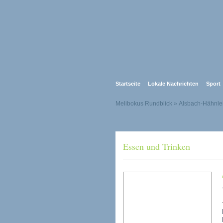
Startseite
Lokale Nachrichten
Sport
Melibokus Rundblick
» Alsbach-Hähnle
Essen und Trinken