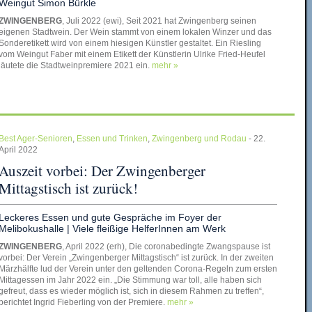
Weingut Simon Bürkle
ZWINGENBERG
, Juli 2022 (ewi), Seit 2021 hat Zwingenberg seinen
eigenen Stadtwein. Der Wein stammt von einem lokalen Winzer und das
Sonderetikett wird von einem hiesigen Künstler gestaltet. Ein Riesling
vom Weingut Faber mit einem Etikett der Künstlerin Ulrike Fried-Heufel
läutete die Stadtweinpremiere 2021 ein.
mehr »
Best Ager-Senioren
,
Essen und Trinken
,
Zwingenberg und Rodau
- 22.
April 2022
Auszeit vorbei: Der Zwingenberger
Mittagstisch ist zurück!
Leckeres Essen und gute Gespräche im Foyer der
Melibokushalle | Viele fleißige HelferInnen am Werk
ZWINGENBERG
, April 2022 (erh), Die coronabedingte Zwangspause ist
vorbei: Der Verein „Zwingenberger Mittagstisch“ ist zurück. In der zweiten
Märzhälfte lud der Verein unter den geltenden Corona-Regeln zum ersten
Mittagessen im Jahr 2022 ein. „Die Stimmung war toll, alle haben sich
gefreut, dass es wieder möglich ist, sich in diesem Rahmen zu treffen“,
berichtet Ingrid Fieberling von der Premiere.
mehr »