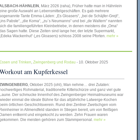
ALSBACH-HÄHNLEIN
, März 2026 (raha), Früher hatte man in Hähnlein
eine große Auswahl an Lebensmittelgeschäften. Es gab mehrere
sogenannte Tante Emma-Läden: „Es Gloasers“, „bei de Schäjfer-Grejt“,
„ins Pabste“, „die Koma“, „zu`s Neumanns“ und bei „de Waltern“ nannten
sich die familiengeführten Kleinbetriebe, in denen meistens die „Oma“
das Sagen hatte. Diese Zeiten sind lange her, der letzte Supermarkt,
„Edeka Wackenhut“ („es Gloasers) schloss 2008 seine Pforten.
mehr »
Essen und Trinken
,
Zwingenberg und Rodau
- 10. Oktober 2025
Workout am Kupferkessel
ZWINGENBERG
, Oktober 2025 (ohl), Man nehme… drei Zutaten:
hochwertiges Rohmaterial, traditionelle Kittelschürze und ganz viel gute
Laune. Der schmucke Innenhof des Zwingenberger Heimatmuseums war
wieder einmal die ideale Bühne für das alljährliche Latwerge-Kochen
beim örtlichen Geschichtsverein. Rund drei Zentner Zwetschgen vom
Reinheimer in Allmendfeld standen in Stiegen bereit, um von fleißigen
Damen entkernt und eingekocht zu werden. Zehn Frauen waren
gekommen. Die meisten gehören zum Stammpersonal.
mehr »