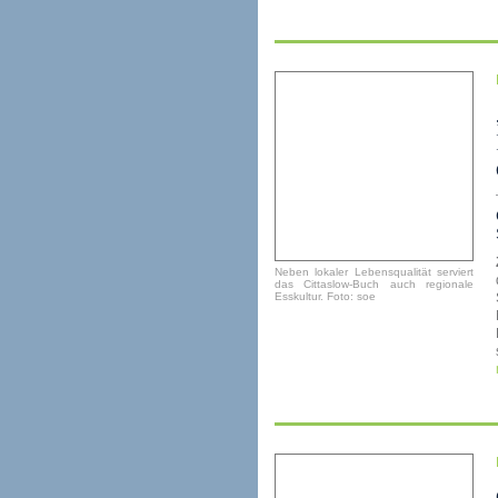
Neben lokaler Lebensqualität serviert
das Cittaslow-Buch auch regionale
Esskultur. Foto: soe