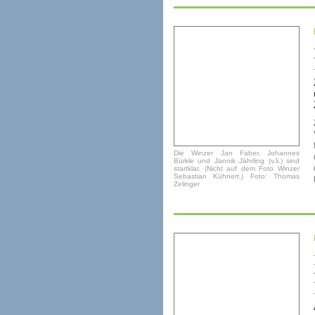
Die Winzer Jan Faber, Johannes
Bürkle und Jannik Jährling (v.li.) sind
startklar. (Nicht auf dem Foto Winzer
Sebastian Kühnert.) Foto: Thomas
Zelinger