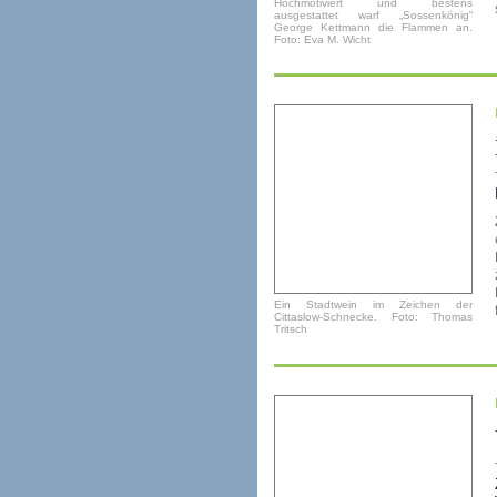
Hochmotiviert und bestens
ausgestattet warf „Sossenkönig“
George Kettmann die Flammen an.
Foto: Eva M. Wicht
Ein Stadtwein im Zeichen der
Cittaslow-Schnecke. Foto: Thomas
Tritsch