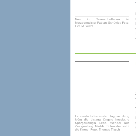
Neu im Sonnenhofladen ist
Metzgermeister Fabian Schüttler. Foto:
Eva M. Wicht
Landwirtschaftsminister Ingmar Jung
krönt die bislang jüngste hessische
Spargelkönigin Lena Wendel aus
Zwingenberg. Maddin Schneider reicht
die Krone. Foto: Thomas Tritsch