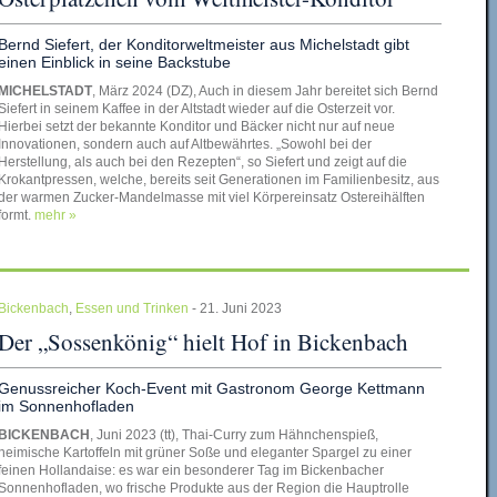
Bernd Siefert, der Konditorweltmeister aus Michelstadt gibt
einen Einblick in seine Backstube
MICHELSTADT
, März 2024 (DZ), Auch in diesem Jahr bereitet sich Bernd
Siefert in seinem Kaffee in der Altstadt wieder auf die Osterzeit vor.
Hierbei setzt der bekannte Konditor und Bäcker nicht nur auf neue
Innovationen, sondern auch auf Altbewährtes. „Sowohl bei der
Herstellung, als auch bei den Rezepten“, so Siefert und zeigt auf die
Krokantpressen, welche, bereits seit Generationen im Familienbesitz, aus
der warmen Zucker-Mandelmasse mit viel Körpereinsatz Ostereihälften
formt.
mehr »
Bickenbach
,
Essen und Trinken
- 21. Juni 2023
Der „Sossenkönig“ hielt Hof in Bickenbach
Genussreicher Koch-Event mit Gastronom George Kettmann
im Sonnenhofladen
BICKENBACH
, Juni 2023 (tt), Thai-Curry zum Hähnchenspieß,
heimische Kartoffeln mit grüner Soße und eleganter Spargel zu einer
feinen Hollandaise: es war ein besonderer Tag im Bickenbacher
Sonnenhofladen, wo frische Produkte aus der Region die Hauptrolle