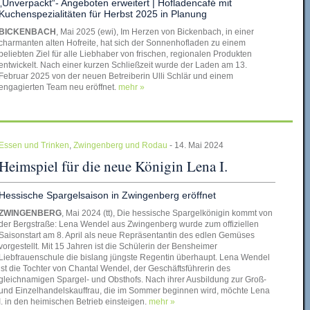
„Unverpackt“- Angeboten erweitert | Hofladencafé mit
Kuchenspezialitäten für Herbst 2025 in Planung
BICKENBACH
, Mai 2025 (ewi), Im Herzen von Bickenbach, in einer
charmanten alten Hofreite, hat sich der Sonnenhofladen zu einem
beliebten Ziel für alle Liebhaber von frischen, regionalen Produkten
entwickelt. Nach einer kurzen Schließzeit wurde der Laden am 13.
Februar 2025 von der neuen Betreiberin Ulli Schlär und einem
engagierten Team neu eröffnet.
mehr »
Essen und Trinken
,
Zwingenberg und Rodau
- 14. Mai 2024
Heimspiel für die neue Königin Lena I.
Hessische Spargelsaison in Zwingenberg eröffnet
ZWINGENBERG
, Mai 2024 (tt), Die hessische Spargelkönigin kommt von
der Bergstraße: Lena Wendel aus Zwingenberg wurde zum offiziellen
Saisonstart am 8. April als neue Repräsentantin des edlen Gemüses
vorgestellt. Mit 15 Jahren ist die Schülerin der Bensheimer
Liebfrauenschule die bislang jüngste Regentin überhaupt. Lena Wendel
ist die Tochter von Chantal Wendel, der Geschäftsführerin des
gleichnamigen Spargel- und Obsthofs. Nach ihrer Ausbildung zur Groß-
und Einzelhandelskauffrau, die im Sommer beginnen wird, möchte Lena
I. in den heimischen Betrieb einsteigen.
mehr »