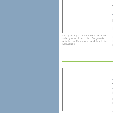
Der gebürtige Odenwälder informiert
sich gerne über die Bergstraße -
natürlich im Melibokus Rundblick. Foto:
Dirk Zengel